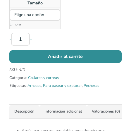
Tamaño
Limpiar
-
+
Añadir al carrito
SKU:
N/D
Categoría:
Collares y correas
Etiquetas:
Arneses
,
Para pasear y explorar
,
Pecheras
Descripción
Información adicional
Valoraciones (0)
Arnés para perros regulable, muy duraderos y