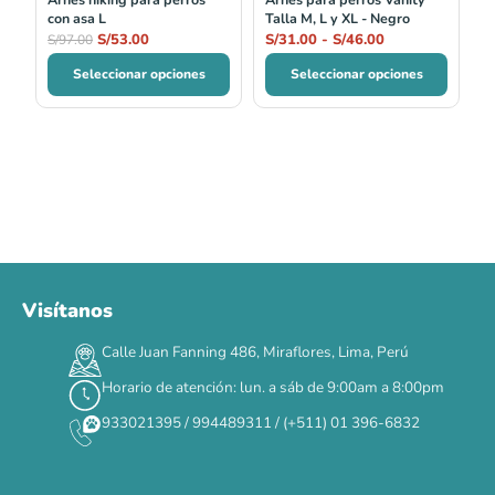
con asa L
Talla M, L y XL - Negro
S/
53.00
S/
31.00
-
S/
46.00
S/
97.00
Seleccionar opciones
Seleccionar opciones
Visítanos
Calle Juan Fanning 486, Miraflores, Lima, Perú
Horario de atención: lun. a sáb de 9:00am a 8:00pm
933021395 / 994489311 / (+511) 01 396-6832