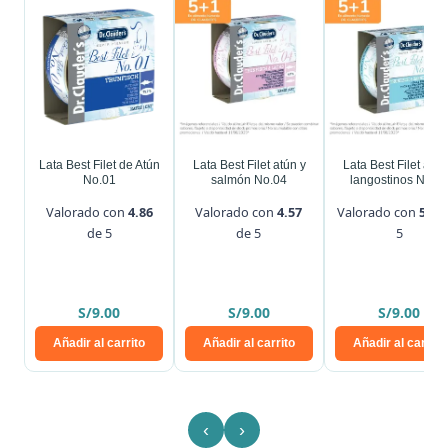
Lata Best Filet de Atún
Lata Best Filet atún y
Lata Best Filet atún
No.01
salmón No.04
langostinos No.0
Valorado con
4.86
Valorado con
4.57
Valorado con
5.00
de 5
de 5
5
S/
9.00
S/
9.00
S/
9.00
Añadir al carrito
Añadir al carrito
Añadir al carrito
‹
›