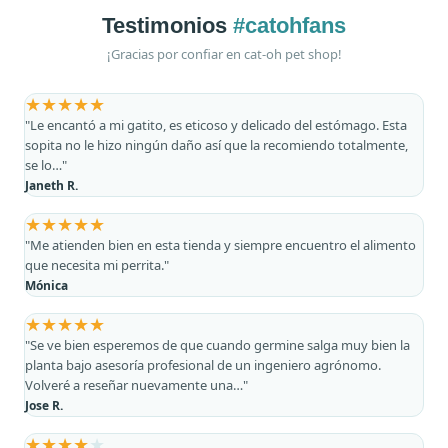
Testimonios
#catohfans
¡Gracias por confiar en cat-oh pet shop!
★
★
★
★
★
"Le encantó a mi gatito, es eticoso y delicado del estómago. Esta
sopita no le hizo ningún daño así que la recomiendo totalmente,
se lo…"
Janeth R.
★
★
★
★
★
"Me atienden bien en esta tienda y siempre encuentro el alimento
que necesita mi perrita."
Mónica
★
★
★
★
★
"Se ve bien esperemos de que cuando germine salga muy bien la
planta bajo asesoría profesional de un ingeniero agrónomo.
Volveré a reseñar nuevamente una…"
Jose R.
★
★
★
★
★