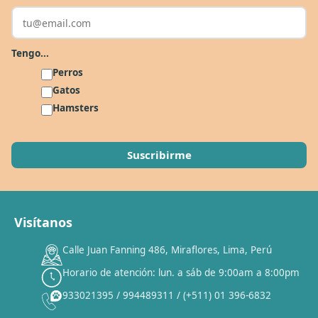
Solo por esta semana.
Applaws 15%
Bravery 15%
Hill's 15%
Tiki Cat 5+1
Tengo...
Dr. Clauder's 3+1
N&D 5%
Y más...
Perros
Gatos
Ver todas las promos 🐾
Hamsters
Ahora no
Visítanos
Calle Juan Fanning 486, Miraflores, Lima, Perú
Horario de atención: lun. a sáb de 9:00am a 8:00pm
933021395 / 994489311 / (+511) 01 396-6832