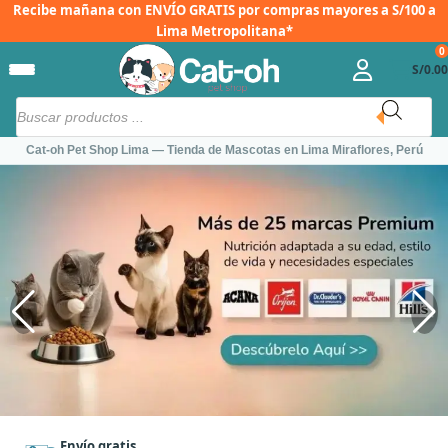
Recibe mañana con
ENVÍO GRATIS
por compras mayores a S/100 a
Ir
Lima Metropolitana*
al
0
contenido
S/
0.00
Búsqueda
de
productos
Cat-oh Pet Shop Lima — Tienda de Mascotas en Lima Miraflores, Perú
Envío gratis