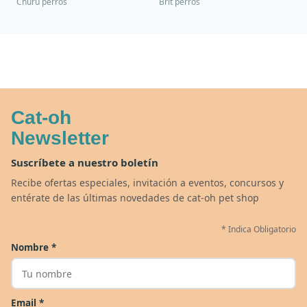
Churu perros
Brit perros
Cat-oh
00
00
00
00
Newsletter
:
:
:
TERMINA EN
DÍAS
HORAS
MIN
SEG
Suscríbete a nuestro boletín
✕
Recibe ofertas especiales, invitación a eventos, concursos y
entérate de las últimas novedades de cat-oh pet shop
CAT WEEK · 4 AL 8 DE AGOSTO
*
Indica Obligatorio
Siempre fuimos
raros.
Nombre
*
Hoy somos mayoría.
Descuentos y promos en tus marcas favoritas 🐾
Email
*