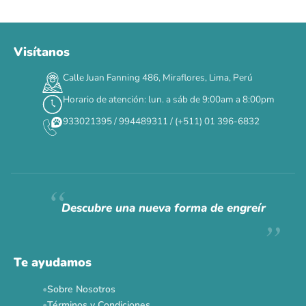
Visítanos
00
00
00
00
:
:
:
TERMINA EN
Calle Juan Fanning 486, Miraflores, Lima, Perú
DÍAS
HORAS
MIN
SEG
Horario de atención: lun. a sáb de 9:00am a 8:00pm
✕
933021395 / 994489311 / (+511) 01 396-6832
CAT WEEK · 4 AL 8 DE AGOSTO
Siempre fuimos
raros.
Hoy somos mayoría.
Descubre una nueva forma de engreír
Descuentos y promos en tus marcas favoritas 🐾
Solo por esta semana.
Te ayudamos
Applaws 15%
Bravery 15%
Hill's 15%
Tiki Cat 5+1
Sobre Nosotros
Dr. Clauder's 3+1
N&D 5%
Y más...
Términos y Condiciones