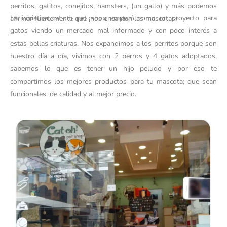
perritos, gatitos, conejitos, hamsters, (un gallo) y más podemos
La iniciativa cat-oh pet shop empezó como un proyecto para
afirmar fuertemente que ¡nos encantan las mascotas!
gatos viendo un mercado mal informado y con poco interés a
estas bellas criaturas. Nos expandimos a los perritos porque son
nuestro día a día, vivimos con 2 perros y 4 gatos adoptados,
sabemos lo que es tener un hijo peludo y por eso te
compartimos los mejores productos para tu mascota; que sean
funcionales, de calidad y al mejor precio.