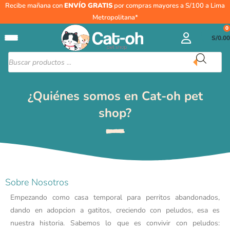
Ir
Recibe mañana con
ENVÍO GRATIS
por compras mayores a S/100 a Lima
al
Metropolitana*
contenido
0
S/
0.00
Búsqueda
de
productos
¿Quiénes somos en Cat-oh pet
shop?​
Sobre Nosotros
Empezando como casa temporal para perritos abandonados,
dando en adopcion a gatitos, creciendo con peludos, esa es
nuestra historia. Sabemos lo que es convivir con peludos: