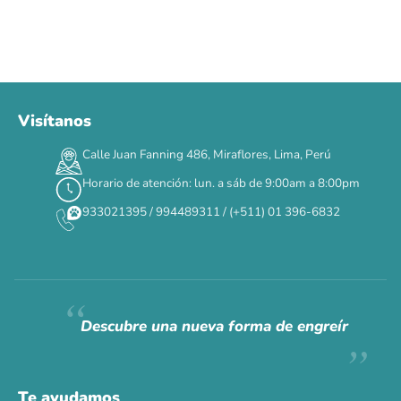
Visítanos
00
00
00
00
:
:
:
TERMINA EN
Calle Juan Fanning 486, Miraflores, Lima, Perú
DÍAS
HORAS
MIN
SEG
Horario de atención: lun. a sáb de 9:00am a 8:00pm
✕
933021395 / 994489311 / (+511) 01 396-6832
CAT WEEK · 4 AL 8 DE AGOSTO
Siempre fuimos
raros.
Hoy somos mayoría.
Descubre una nueva forma de engreír
Descuentos y promos en tus marcas favoritas 🐾
Solo por esta semana.
Te ayudamos