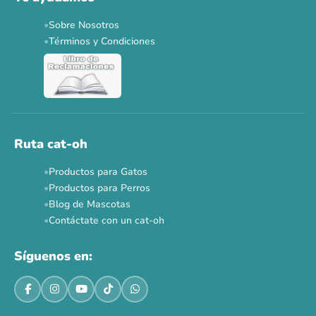
Applaws 15%
Bravery 15%
Hill's 15%
Tiki Cat 5+1
Sobre Nosotros
Dr. Clauder's 3+1
N&D 5%
Y más...
Términos y Condiciones
Ver todas las promos 🐾
Ahora no
Ruta cat-oh
Productos para Gatos
Productos para Perros
Blog de Mascotas
Contáctate con un cat-oh
Síguenos en: