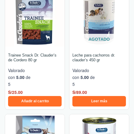
AGOTADO
Trainee Snack Dr. Clauder’s
Leche para cachorros dr.
de Cordero 80 gr
clauder’s 450 gr
Valorado
Valorado
con
5.00
de
con
5.00
de
5
5
S/
25.00
S/
89.00
Añadir al carrito
Leer más