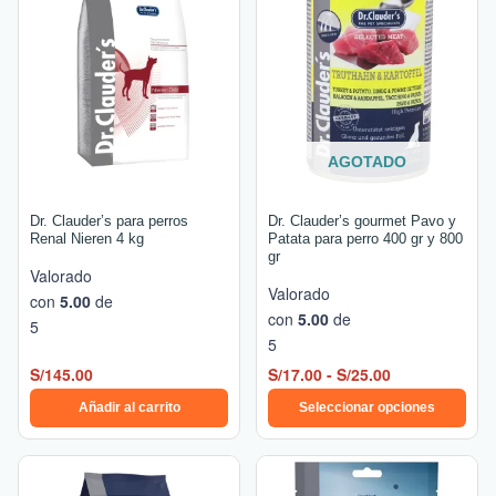
producto
precios:
tiene
desde
múltiples
S/17.00
hasta
variantes.
S/25.00
Las
opciones
se
AGOTADO
pueden
elegir
Dr. Clauder’s para perros
Dr. Clauder’s gourmet Pavo y
en
Renal Nieren 4 kg
Patata para perro 400 gr y 800
gr
la
Valorado
página
Valorado
con
5.00
de
de
con
5.00
de
5
producto
5
S/
145.00
S/
17.00
-
S/
25.00
Añadir al carrito
Seleccionar opciones
Rango
Este
de
producto