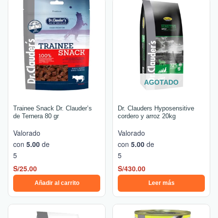
AGOTADO
Trainee Snack Dr. Clauder’s
Dr. Clauders Hyposensitive
de Ternera 80 gr
cordero y arroz 20kg
Valorado
Valorado
con
5.00
de
con
5.00
de
5
5
S/
25.00
S/
430.00
Añadir al carrito
Leer más
Rango
Este
de