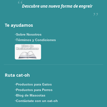
Hoy somos mayoría.
Descubre una nueva forma de engreír
Descuentos y promos en tus marcas favoritas 🐾
Solo por esta semana.
Te ayudamos
Applaws 15%
Bravery 15%
Hill's 15%
Tiki Cat 5+1
Sobre Nosotros
Dr. Clauder's 3+1
N&D 5%
Y más...
Términos y Condiciones
Ver todas las promos 🐾
Ahora no
Ruta cat-oh
Productos para Gatos
Productos para Perros
Blog de Mascotas
Contáctate con un cat-oh