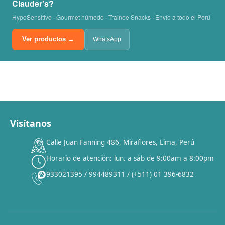
Clauder's?
HypoSensitive · Gourmet húmedo · Trainee Snacks · Envío a todo el Perú
Ver productos →
WhatsApp
Visítanos
00
00
00
00
:
:
:
TERMINA EN
Calle Juan Fanning 486, Miraflores, Lima, Perú
DÍAS
HORAS
MIN
SEG
Horario de atención: lun. a sáb de 9:00am a 8:00pm
✕
933021395 / 994489311 / (+511) 01 396-6832
CAT WEEK · 4 AL 8 DE AGOSTO
Siempre fuimos
raros.