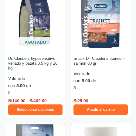
precios:
tiene
desde
múltiples
S/140.00
hasta
variantes.
S/462.00
Las
opciones
se
AGOTADO
pueden
elegir
Dr. Clauders hyposensitive
Snack Dr. Clauder’s trainee –
en
venado y patata 3.5 kg y 20
salmon 80 gr
kg
la
Valorado
página
Valorado
con
5.00
de
de
con
5.00
de
5
producto
5
S/
140.00
-
S/
462.00
S/
25.00
Seleccionar opciones
Añadir al carrito