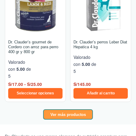
hasta
variantes.
S/25.00
Las
opciones
se
pueden
elegir
Dr. Clauder’s gourmet de
Dr. Clauder’s perros Leber Diat
en
Cordero con arroz para perro
Hepatica 4 kg
400 gr y 800 gr
la
Valorado
página
Valorado
con
5.00
de
de
con
5.00
de
5
producto
5
S/
17.00
-
S/
25.00
S/
145.00
Seleccionar opciones
Añadir al carrito
Ver más productos