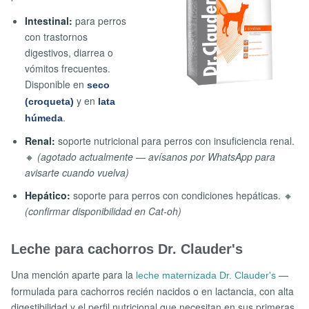
Intestinal:
para perros
con trastornos
digestivos, diarrea o
vómitos frecuentes.
Disponible en
seco
y en
(croqueta)
lata
.
húmeda
Renal:
soporte nutricional para perros con insuficiencia renal.
🔸
(agotado actualmente — avísanos por WhatsApp para
avisarte cuando vuelva)
Hepático:
soporte para perros con condiciones hepáticas. 🔸
(confirmar disponibilidad en Cat-oh)
Leche para cachorros Dr. Clauder's
Una mención aparte para la
—
leche maternizada Dr. Clauder's
formulada para cachorros recién nacidos o en lactancia, con alta
digestibilidad y el perfil nutricional que necesitan en sus primeras