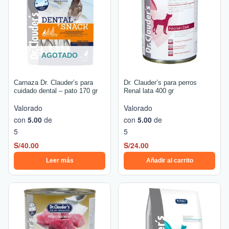
AGOTADO
Carnaza Dr. Clauder’s para
Dr. Clauder’s para perros
cuidado dental – pato 170 gr
Renal lata 400 gr
Valorado
Valorado
con
5.00
de
con
5.00
de
5
5
S/
40.00
S/
24.00
Leer más
Añadir al carrito
Rango
Este
de
producto
precios:
tiene
desde
múltiples
S/17.00