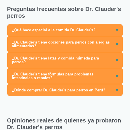
Preguntas frecuentes sobre Dr. Clauder's
perros
▾
¿Qué hace especial a la comida Dr. Clauder's?
¿Dr. Clauder's tiene opciones para perros con alergias
▾
alimentarias?
¿Dr. Clauder's tiene latas y comida húmeda para
▾
perros?
¿Dr. Clauder's tiene fórmulas para problemas
▾
intestinales o renales?
▾
¿Dónde comprar Dr. Clauder's para perros en Perú?
Opiniones reales de quienes ya probaron
Dr. Clauder's perros