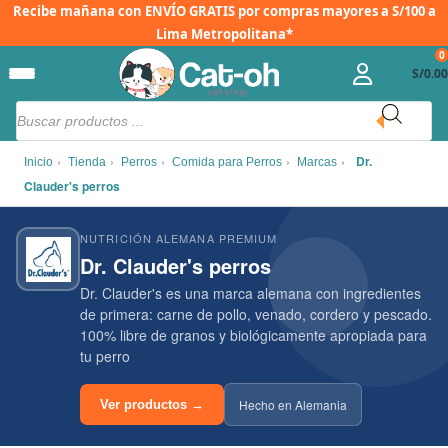
Ir
Recibe mañana con
ENVÍO GRATIS
por compras mayores a S/100 a
al
Lima Metropolitana*
0
contenido
S/
0.00
Búsqueda
de
productos
›
›
›
›
›
Dr.
Inicio
Tienda
Perros
Comida para Perros
Marcas
Clauder's perros
NUTRICIÓN ALEMANA PREMIUM
Dr. Clauder's perros
Dr. Clauder's es una marca alemana con ingredientes
de primera: carne de pollo, venado, cordero y pescado.
100% libre de granos y biológicamente apropiada para
tu perro
Hecho en Alemania
Ver productos →