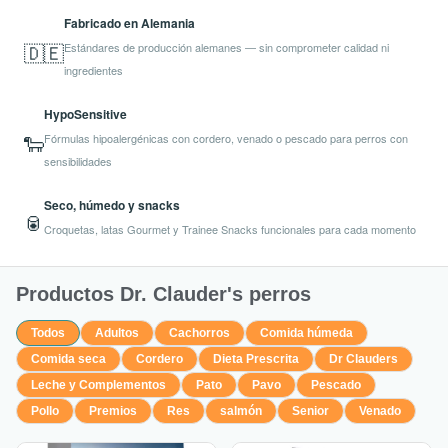
Fabricado en Alemania
🇩🇪
Estándares de producción alemanes — sin comprometer calidad ni
ingredientes
HypoSensitive
🐑
Fórmulas hipoalergénicas con cordero, venado o pescado para perros con
sensibilidades
Seco, húmedo y snacks
🥫
Croquetas, latas Gourmet y Trainee Snacks funcionales para cada momento
Productos Dr. Clauder's perros
Todos
Adultos
Cachorros
Comida húmeda
Comida seca
Cordero
Dieta Prescrita
Dr Clauders
Leche y Complementos
Pato
Pavo
Pescado
Pollo
Premios
Res
salmón
Senior
Venado