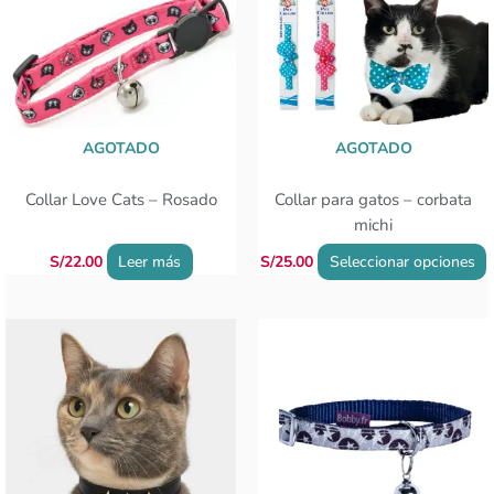
t
m
v
L
o
s
AGOTADO
AGOTADO
p
e
Collar Love Cats – Rosado
Collar para gatos – corbata
e
michi
l
p
S/
22.00
Leer más
S/
25.00
Seleccionar opciones
d
p