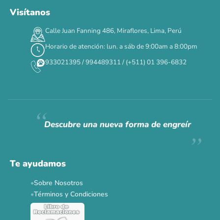
Visítanos
00
00
00
00
:
:
:
TERMINA EN
Calle Juan Fanning 486, Miraflores, Lima, Perú
DÍAS
HORAS
MIN
SEG
Horario de atención: lun. a sáb de 9:00am a 8:00pm
✕
933021395 / 994489311 / (+511) 01 396-6832
CAT WEEK · 4 AL 8 DE AGOSTO
Siempre fuimos
raros.
Hoy somos mayoría.
Descubre una nueva forma de engreír
Descuentos y promos en tus marcas favoritas 🐾
Solo por esta semana.
Te ayudamos
Applaws 15%
Bravery 15%
Hill's 15%
Tiki Cat 5+1
Sobre Nosotros
Dr. Clauder's 3+1
N&D 5%
Y más...
Términos y Condiciones
Ver todas las promos 🐾