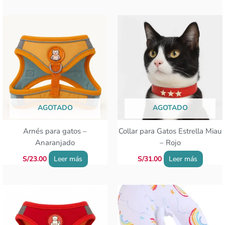
AGOTADO
AGOTADO
Arnés para gatos –
Collar para Gatos Estrella Miau
Anaranjado
– Rojo
S/
23.00
Leer más
S/
31.00
Leer más
Rango
Este
Este
de
producto
producto
precios:
tiene
tiene
desde
múltiples
S/19.90
múltiples