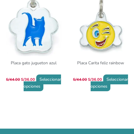
era:
es:
era:
es:
S/44.00.
S/36.00.
S/44.00.
S/36.00.
Placa gato jugueton azul
Placa Carita feliz rainbow
Seleccionar
Seleccionar
S/
44.00
S/
36.00
S/
44.00
S/
36.00
opciones
opciones