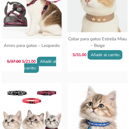
Collar para gatos Estrella Miau
Arnes para gatos – Leopardo
– Beige
S/
31.00
Añadir al carrito
S/
37.00
S/
21.00
Añadir al
carrito
Este
producto
tiene
múltiples
variantes.
Las
opciones