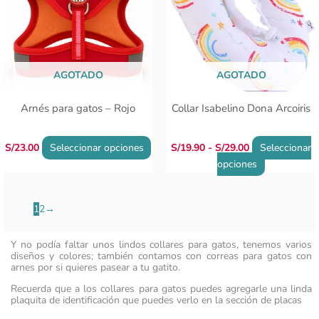
hasta
variantes.
variantes.
S/29.00
Las
Las
opciones
opciones
se
se
AGOTADO
AGOTADO
pueden
pueden
elegir
elegir
Arnés para gatos – Rojo
Collar Isabelino Dona Arcoiris
en
en
la
la
página
página
S/
23.00
Seleccionar opciones
S/
19.90
-
S/
29.00
Seleccionar
de
de
opciones
producto
producto
1
2
→
Y no podía faltar unos lindos collares para gatos, tenemos varios
diseños y colores; también contamos con correas para gatos con
arnes por si quieres pasear a tu gatito.
Recuerda que a los collares para gatos puedes agregarle una linda
plaquita de identificación que puedes verlo en la sección de placas