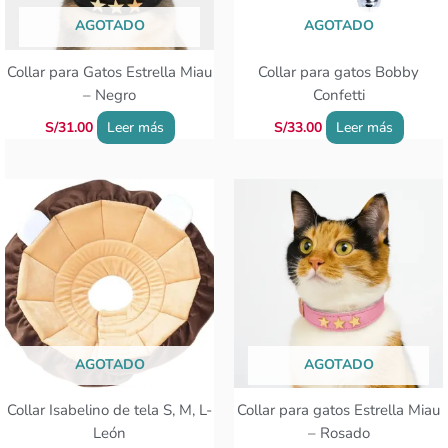
AGOTADO
AGOTADO
Collar para Gatos Estrella Miau
Collar para gatos Bobby
– Negro
Confetti
S/
31.00
Leer más
S/
33.00
Leer más
Rango
Este
de
producto
precios:
tiene
desde
S/43.00
múltiples
hasta
variantes.
S/57.00
Las
opciones
se
AGOTADO
AGOTADO
pueden
elegir
Collar Isabelino de tela S, M, L-
Collar para gatos Estrella Miau
en
León
– Rosado
la