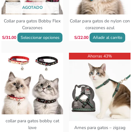
se
AGOTADO
pueden
elegir
Collar para gatos Bobby Flex
Collar para gatos de nylon con
en
Corazones
corazones azul
la
página
S/
31.00
Seleccionar opciones
S/
22.00
Añadir al carrito
de
producto
El
El
Este
Ahorras 43%
precio
precio
producto
original
actual
tiene
era:
es:
múltiples
S/37.00.
S/21.00.
variantes.
Las
opciones
se
pueden
elegir
collar para gatos bobby cat
en
love
Arnes para gatos – zigzag
la