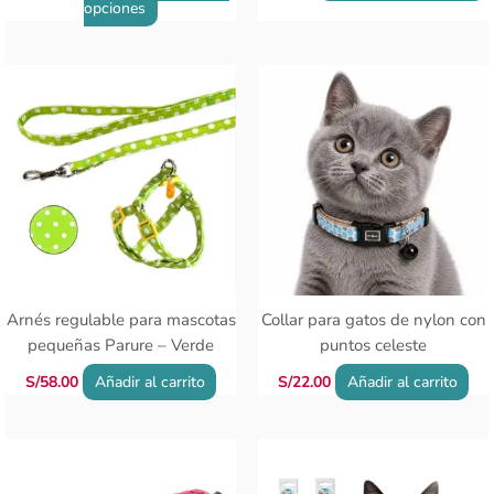
de
d
opciones
producto
p
Arnés regulable para mascotas
Collar para gatos de nylon con
pequeñas Parure – Verde
puntos celeste
S/
58.00
Añadir al carrito
S/
22.00
Añadir al carrito
E
p