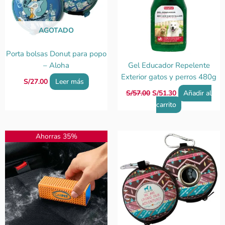
AGOTADO
Porta bolsas Donut para popo
– Aloha
Gel Educador Repelente
Exterior gatos y perros 480g
S/
27.00
Leer más
S/
57.00
S/
51.30
Añadir al
carrito
El
El
Ahorras 35%
precio
precio
original
actual
era:
es:
S/29.00.
S/18.90.