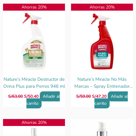
El
El
El
El
Ahorras 20%
Ahorras 20%
precio
precio
precio
precio
original
actual
original
actual
era:
es:
era:
es:
S/63.00.
S/50.40.
S/59.00.
S/47.20.
Nature’s Miracle Destructor de
Nature’s Miracle No Más
Orina Plus para Perros 946 ml
Marcas – Spray Entrenador
para Perros
S/
63.00
S/
50.40
Añadir al
S/
59.00
S/
47.20
Añadir al
carrito
carrito
El
El
Ahorras 20%
precio
precio
original
actual