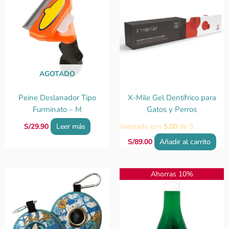
AGOTADO
Peine Deslanador Tipo
X-Mile Gel Dentífrico para
Furminato – M
Gatos y Perros
S/
29.90
Leer más
Valorado con
5.00
de 5
S/
89.00
Añadir al carrito
El
El
Ahorras 10%
precio
precio
original
actual
era:
es:
S/57.00.
S/51.30.