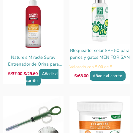
era:
es:
S/37.00.
S/29.60.
Bloqueador solar SPF 50 para
Nature’s Miracle Spray
perros y gatos MEN FOR SAN
Entrenador de Orina para
Valorado con
5.00
de 5
Perros 236 ml
S/
37.00
S/
29.60
Añadir al
S/
68.00
Añadir al carrito
carrito