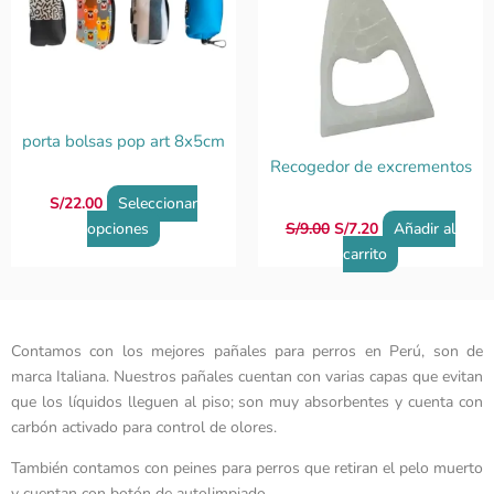
variantes.
Las
opciones
se
pueden
elegir
porta bolsas pop art 8x5cm
en
Recogedor de excrementos
la
S/
22.00
Seleccionar
página
opciones
S/
9.00
S/
7.20
Añadir al
de
carrito
producto
Contamos con los mejores pañales para perros en Perú, son de
marca Italiana. Nuestros pañales cuentan con varias capas que evitan
que los líquidos lleguen al piso; son muy absorbentes y cuenta con
carbón activado para control de olores.
También contamos con peines para perros que retiran el pelo muerto
y cuentan con botón de autolimpiado.