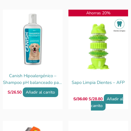
El
El
Ahorras 20%
precio
precio
original
actual
era:
es:
S/36.00.
S/28.80.
Canish Hipoalergénico –
Shampoo pH balanceado para
Sapo Limpia Dientes – AFP
pieles sensibles
S/
26.50
Añadir al carrito
S/
36.00
S/
28.80
Añadir al
carrito