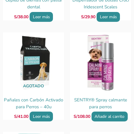
Cepillo de dientes con pasta
Dispensador de bolsas Croci
dental
Iridescent Scales
S/
38.00
Leer más
S/
29.90
Leer más
AGOTADO
Pañales con Carbón Activado
SENTRY® Spray calmante
para Perros – 40u
para perros
S/
41.00
Leer más
S/
108.00
Añadir al carrito