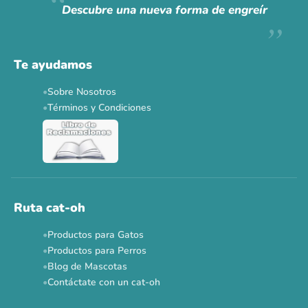
Descubre una nueva forma de engreír
Descuentos y promos en tus marcas favoritas 🐾
Solo por esta semana.
Te ayudamos
Applaws 15%
Bravery 15%
Hill's 15%
Tiki Cat 5+1
Sobre Nosotros
Dr. Clauder's 3+1
N&D 5%
Y más...
Términos y Condiciones
Ver todas las promos 🐾
Ahora no
Ruta cat-oh
Productos para Gatos
Productos para Perros
Blog de Mascotas
Contáctate con un cat-oh