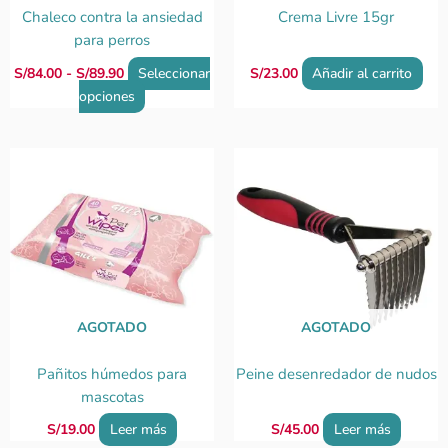
elegir
Chaleco contra la ansiedad
Crema Livre 15gr
en
para perros
la
S/
84.00
-
S/
89.90
Seleccionar
S/
23.00
Añadir al carrito
página
opciones
de
producto
AGOTADO
AGOTADO
Pañitos húmedos para
Peine desenredador de nudos
mascotas
S/
19.00
Leer más
S/
45.00
Leer más