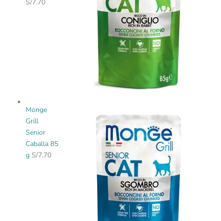
S/
7.70
Monge
Grill
Senior
Caballa 85
g
S/
7.70