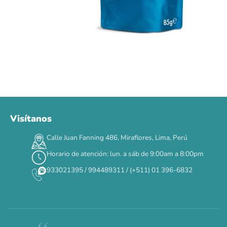
Visítanos
00
00
00
00
:
:
:
TERMINA EN
Calle Juan Fanning 486, Miraflores, Lima, Perú
DÍAS
HORAS
MIN
SEG
Horario de atención: lun. a sáb de 9:00am a 8:00pm
✕
933021395 / 994489311 / (+511) 01 396-6832
CAT WEEK · 4 AL 8 DE AGOSTO
Siempre fuimos
raros.
Hoy somos mayoría.