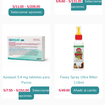
S/
6.60
-
S/
131.00
Seleccionar
página
página
S/
11.00
-
S/
209.00
opciones
de
de
Seleccionar opciones
producto
producto
Rango
Este
de
producto
precios:
tiene
desde
S/7.55
múltiples
hasta
variantes.
S/151.00
Las
opciones
se
pueden
elegir
Apoquel 5.4 mg tabletas para
Fooey Spray Ultra Bitter
en
Perros
118ml
la
S/
7.55
-
S/
151.00
Seleccionar
S/
49.60
Añadir al carrito
página
opciones
de
producto