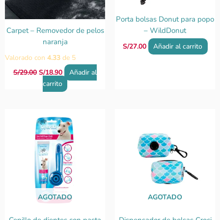
Porta bolsas Donut para popo
Carpet – Removedor de pelos
– WildDonut
naranja
S/
27.00
Añadir al carrito
Valorado con
4.33
de 5
S/
29.00
S/
18.90
Añadir al
carrito
AGOTADO
AGOTADO