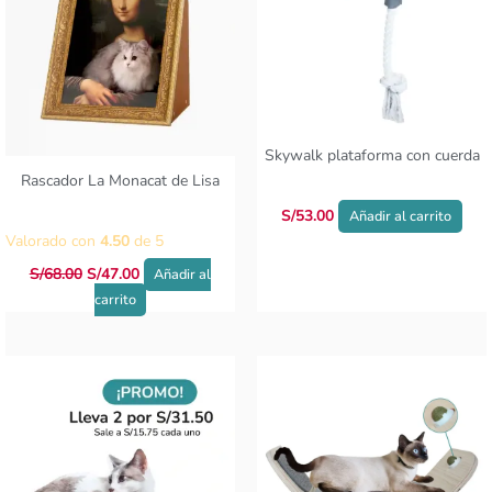
Skywalk plataforma con cuerda
Rascador La Monacat de Lisa
S/
53.00
Añadir al carrito
Valorado con
4.50
de 5
S/
68.00
S/
47.00
Añadir al
carrito