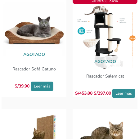
Ahorras 34%
precio
precio
original
actual
era:
es:
S/453.00.
S/297.00.
AGOTADO
AGOTADO
Rascador Sofá Gatuno
Rascador Salem cat
S/
39.90
Leer más
S/
453.00
S/
297.00
Leer más