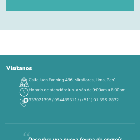
Visítanos
00
00
00
00
:
:
:
TERMINA EN
Calle Juan Fanning 486, Miraflores, Lima, Perú
DÍAS
HORAS
MIN
SEG
Horario de atención: lun. a sáb de 9:00am a 8:00pm
✕
933021395 / 994489311 / (+511) 01 396-6832
CAT WEEK · 4 AL 8 DE AGOSTO
Siempre fuimos
raros.
Hoy somos mayoría.
Descubre una nueva forma de engreír