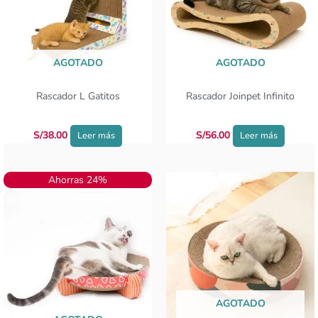
AGOTADO
AGOTADO
Rascador L Gatitos
Rascador Joinpet Infinito
S/
38.00
S/
56.00
Leer más
Leer más
El
El
Ahorras 24%
precio
precio
original
actual
era:
es:
S/67.00.
S/51.00.
AGOTADO