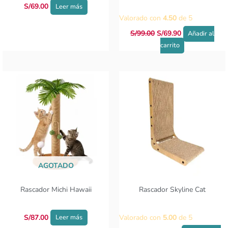
S/
69.00
Leer más
Valorado con
4.50
de 5
S/
99.00
S/
69.90
Añadir al
carrito
Rango
Este
de
producto
precios:
tiene
desde
S/37.00
múltiples
hasta
variantes.
S/42.00
Las
opciones
se
AGOTADO
pueden
elegir
Rascador Michi Hawaii
Rascador Skyline Cat
en
la
página
S/
87.00
Valorado con
5.00
de 5
Leer más