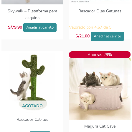
Skywalk – Plataforma para
Rascador Olas Gatunas
esquina
S/
79.90
Valorado con
4.67
de 5
Añadir al carrito
S/
21.00
Añadir al carrito
El
El
Ahorras 29%
precio
precio
original
actual
era:
es:
S/99.00.
S/69.90.
AGOTADO
Rascador Cat-tus
Magura Cat Cave