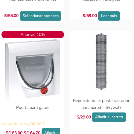
en
la
página
S/
55.00
S/
59.00
Seleccionar opciones
Leer más
de
producto
El
El
Ahorras 10%
precio
precio
original
actual
era:
es:
S/183.00.
S/164.70.
Repuesto de el poste rascador
Puerta para gatos
para pared – Skywalk
S/
29.00
Añadir al carrito
Valorado con
4.00
de 5
S/
183.00
S/
164.70
Añadir al