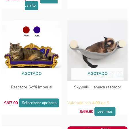
carrito
Este
producto
tiene
múltiples
variantes.
Las
opciones
se
AGOTADO
AGOTADO
pueden
elegir
Rascador Sofá Imperial
Skywalk Hamaca rascador
en
la
página
S/
67.00
Valorado con
4.00
de 5
Seleccionar opciones
de
S/
69.90
Leer más
producto
El
El