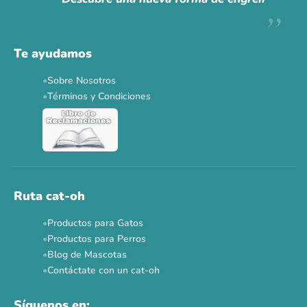
Descuentos y promos en tus marcas favoritas 🐾
Solo por esta semana.
Te ayudamos
Applaws 15%
Bravery 15%
Hill's 15%
Tiki Cat 5+1
Sobre Nosotros
Dr. Clauder's 3+1
N&D 5%
Y más...
Términos y Condiciones
Ver todas las promos 🐾
Ahora no
Ruta cat-oh
Productos para Gatos
Productos para Perros
Blog de Mascotas
Contáctate con un cat-oh
Síguenos en: