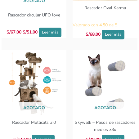
AGOTADO
Rascador Oval Karma
Rascador circular UFO love
Valorado con
4.50
de 5
S/
67.00
S/
51.00
Leer más
S/
68.00
Leer más
AGOTADO
AGOTADO
Rascador Multicats 3.0
Skywalk – Pasos de rascadores
medios x3u