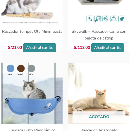
Rascador Joinpet Ola Minimalista
Skywalk – Rascador cama con
pelota de catnip
S/
21.00
S/
112.00
Añadir al carrito
Añadir al carrito
Este
producto
tiene
múltiples
variantes.
Las
opciones
se
AGOTADO
pueden
elegir
Hamaca Gato Panorámico
Rascador Aristogato