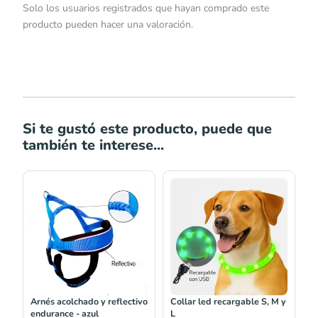
Solo los usuarios registrados que hayan comprado este
producto pueden hacer una valoración.
Si te gustó este producto, puede que
también te interese...
Rango
Rango
de
de
precios:
precios:
desde
desde
S/59.00
S/19.90
hasta
hasta
S/67.00
S/21.00
Arnés acolchado y reflectivo
Collar led recargable S, M y
endurance - azul
L