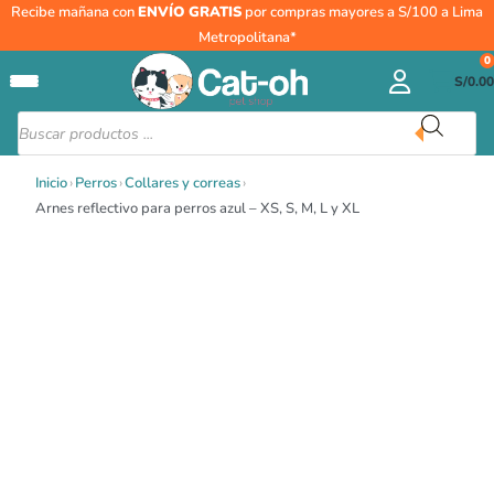
Rango
Ir
Arnes
Recibe mañana con
ENVÍO GRATIS
por compras mayores a S/100 a Lima
de
al
reflectivo
Metropolitana*
precios:
contenido
para
0
desde
S/
0.00
perros
S/63.90
azul
Búsqueda
hasta
de
-
productos
S/86.00
XS,
Inicio
›
Perros
›
Collares y correas
›
S,
Arnes reflectivo para perros azul – XS, S, M, L y XL
M,
L
y
XL
cantidad