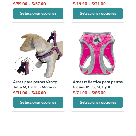
S/
59.00
-
S/
67.00
S/
19.90
-
S/
21.00
Seleccionar opciones
Seleccionar opciones
Rango
Rango
de
de
precios:
precios:
desde
desde
S/31.00
S/71.00
hasta
hasta
S/46.00
S/86.00
Arnes para perros Vanity
Arnes reflectivo para perros
Talla M, L y XL - Morado
fucsia- XS, S, M, L y XL
S/
31.00
-
S/
46.00
S/
71.00
-
S/
86.00
Seleccionar opciones
Seleccionar opciones