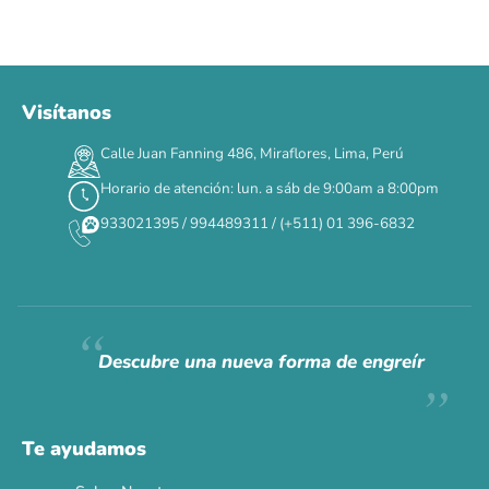
Visítanos
00
00
00
00
:
:
:
TERMINA EN
Calle Juan Fanning 486, Miraflores, Lima, Perú
DÍAS
HORAS
MIN
SEG
Horario de atención: lun. a sáb de 9:00am a 8:00pm
✕
933021395 / 994489311 / (+511) 01 396-6832
CAT WEEK · 4 AL 8 DE AGOSTO
Siempre fuimos
raros.
Hoy somos mayoría.
Descubre una nueva forma de engreír
Descuentos y promos en tus marcas favoritas 🐾
Solo por esta semana.
Te ayudamos
Applaws 15%
Bravery 15%
Hill's 15%
Tiki Cat 5+1