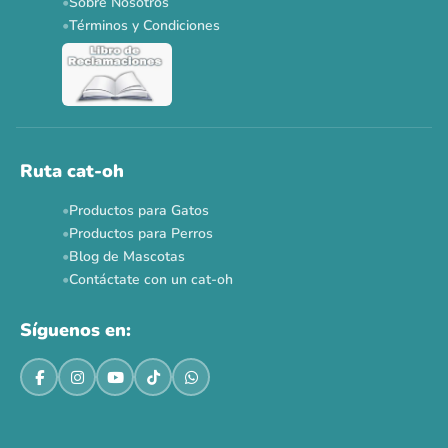
Sobre Nosotros
Dr. Clauder's 3+1
N&D 5%
Y más...
Términos y Condiciones
Ver todas las promos 🐾
Ahora no
Ruta cat-oh
Productos para Gatos
Productos para Perros
Blog de Mascotas
Contáctate con un cat-oh
Síguenos en: