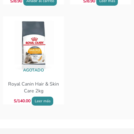
S/
8.90
S/
8.90
Añadir al carrito
Leer más
AGOTADO
Royal Canin Hair & Skin
Care 2kg
S/
140.00
Leer más