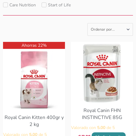
Care Nutrition
Start of Life
Rango
Este
Ahorras 22%
de
producto
precios:
tiene
desde
S/31.00
múltiples
hasta
variantes.
S/128.00
Las
opciones
se
pueden
elegir
Royal Canin FHN
en
Royal Canin Kitten 400gr y
INSTINCTIVE 85G
la
2 kg
Valorado con
5.00
de 5
página
Valorado con
5.00
de 5
de