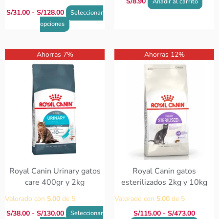
S/
8.90
Añadir al carrito
producto
S/
31.00
-
S/
128.00
Seleccionar
opciones
Rango
Rango
Este
Este
Ahorras 7%
Ahorras 12%
de
de
producto
produc
precios:
precios:
tiene
tiene
desde
desde
S/38.00
múltiples
S/115.0
múltip
hasta
hasta
variantes.
variant
S/130.00
S/473.0
Las
Las
opciones
opcion
se
se
pueden
puede
elegir
elegir
en
en
Royal Canin Urinary gatos
Royal Canin gatos
la
la
care 400gr y 2kg
esterilizados 2kg y 10kg
página
página
Valorado con
5.00
de 5
Valorado con
5.00
de 5
de
de
producto
produc
S/
38.00
-
S/
130.00
S/
115.00
-
S/
473.00
Seleccionar