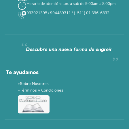
Horario de atención: lun. a sáb de 9:00am a 8:00pm
✕
933021395 / 994489311 / (+511) 01 396-6832
CAT WEEK · 4 AL 8 DE AGOSTO
Siempre fuimos
raros.
Hoy somos mayoría.
Descubre una nueva forma de engreír
Descuentos y promos en tus marcas favoritas 🐾
Solo por esta semana.
Te ayudamos
Applaws 15%
Bravery 15%
Hill's 15%
Tiki Cat 5+1
Sobre Nosotros
Dr. Clauder's 3+1
N&D 5%
Y más...
Términos y Condiciones
Ver todas las promos 🐾
Ahora no