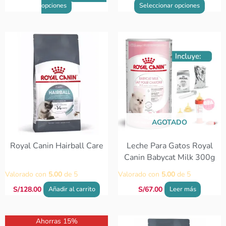
opciones
Seleccionar opciones
AGOTADO
Royal Canin Hairball Care
Leche Para Gatos Royal
Canin Babycat Milk 300g
Valorado con
5.00
de 5
Valorado con
5.00
de 5
S/
128.00
S/
67.00
Añadir al carrito
Leer más
Rango
Este
Ahorras 15%