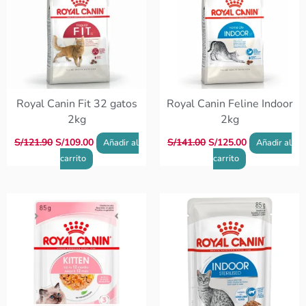
Royal Canin Fit 32 gatos
Royal Canin Feline Indoor
2kg
2kg
S/
121.90
S/
109.00
S/
141.00
S/
125.00
Añadir al
Añadir al
carrito
carrito