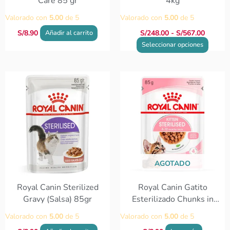
Care 85 gr
4kg
la
Valorado con
5.00
de 5
Valorado con
5.00
de 5
página
de
S/
8.90
S/
248.00
-
S/
567.00
Añadir al carrito
produc
Seleccionar opciones
AGOTADO
Royal Canin Sterilized
Royal Canin Gatito
Gravy (Salsa) 85gr
Esterilizado Chunks in
Gravy 85gr
Valorado con
5.00
de 5
Valorado con
5.00
de 5