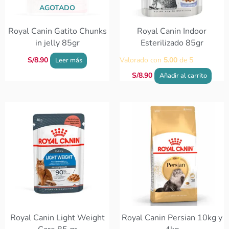
AGOTADO
Royal Canin Gatito Chunks
Royal Canin Indoor
in jelly 85gr
Esterilizado 85gr
S/
8.90
Valorado con
5.00
de 5
Leer más
S/
8.90
Añadir al carrito
Rango
Este
de
produc
precios:
tiene
desde
S/248.0
múltip
hasta
variant
S/567.0
Las
opcion
se
puede
elegir
Royal Canin Light Weight
Royal Canin Persian 10kg y
en