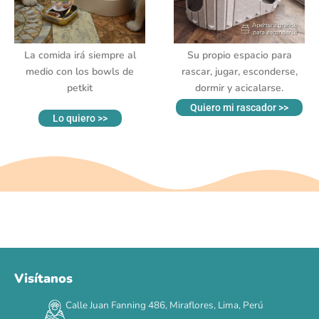
La comida irá siempre al
Su propio espacio para
medio con los bowls de
rascar, jugar, esconderse,
petkit
dormir y acicalarse.
Quiero mi rascador >>
Lo quiero >>
Visítanos
00
00
00
00
:
:
:
TERMINA EN
Calle Juan Fanning 486, Miraflores, Lima, Perú
DÍAS
HORAS
MIN
SEG