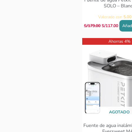
Fuente de agua Petkit
SOLO – Blan
Valorado con
5.00
S/
179.00
S/
117.00
Añadi
El
El
Ahorras 4%
precio
pre
original
act
era:
es:
S/357.00.
S/34
AGOTADO
Fuente de agua inalámb
Eversweet M