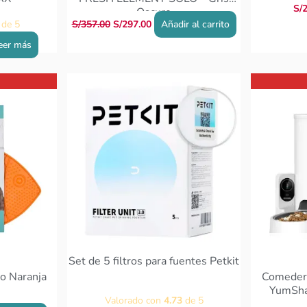
S/
2
Oscuro
de 5
S/
357.00
S/
297.00
Añadir al carrito
eer más
Set de 5 filtros para fuentes Petkit
do Naranja
Comeder
YumSha
Valorado con
4.73
de 5