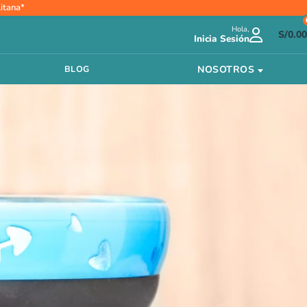
itana*
Hola,
S/
0.00
Inicia Sesión
NOSOTROS
BLOG