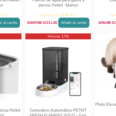
 Eversweet
Fuente de agua para gatos y
Lic
co
perros Petkit -blanco
de 5
Valorado con
5.00
de 5
Val
r al carrito
S/
227.00
S/
211.00
Añadir al carrito
S/
31.00
S/
El
El
Ahorras 17%
cio
precio
precio
ual
original
actual
era:
es:
1.00.
S/357.00.
S/297.00.
Plato Elev
rica Petkit
Comedero Automático PETKIT
AX
FRESH ELEMENT SOLO – Gris