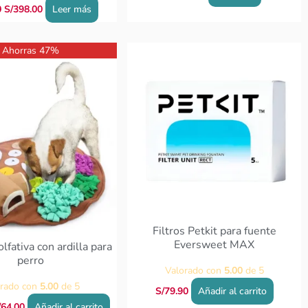
0
S/
398.00
Leer más
El
Ahorras 47%
recio
precio
iginal
actual
a:
es:
/121.00.
S/64.00.
Filtros Petkit para fuente
Eversweet MAX
lfativa con ardilla para
perro
Valorado con
5.00
de 5
orado con
5.00
de 5
S/
79.90
Añadir al carrito
/
64.00
Añadir al carrito