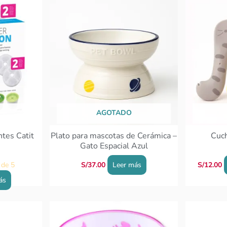
AGOTADO
ntes Catit
Plato para mascotas de Cerámica –
Cuch
Gato Espacial Azul
de 5
S/
37.00
Leer más
S/
12.00
ás