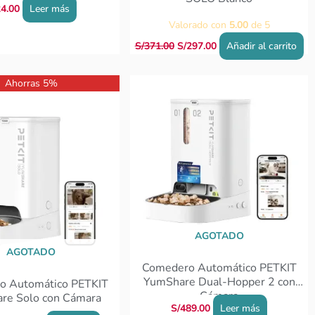
4.00
Leer más
Valorado con
5.00
de 5
S/
371.00
S/
297.00
Añadir al carrito
El
El
Ahorras 5%
precio
precio
original
actual
era:
es:
S/417.00.
S/398.00.
AGOTADO
AGOTADO
Comedero Automático PETKIT
YumShare Dual-Hopper 2 con
o Automático PETKIT
Cámara
re Solo con Cámara
S/
489.00
Leer más