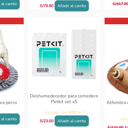
 al carrito
S/
417.0
S/
79.90
Añadir al carrito
El
p
or
er
S
Deshumedecedor para comedero
Petkit set x5
ara perro
Alfombra o
Valorado con
5.00
de 5
 al carrito
Val
S/
23.00
Añadir al carrito
S/
121.00
S