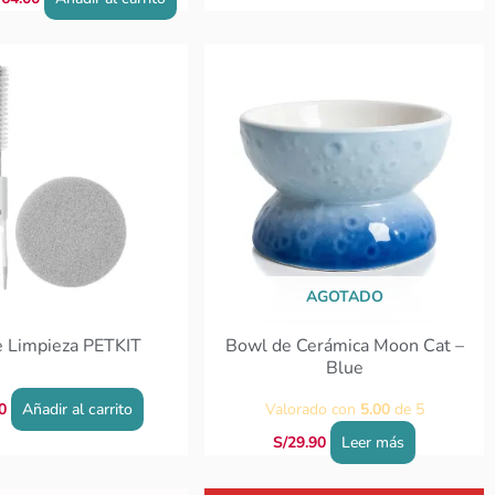
AGOTADO
e Limpieza PETKIT
Bowl de Cerámica Moon Cat –
Blue
0
Añadir al carrito
Valorado con
5.00
de 5
S/
29.90
Leer más