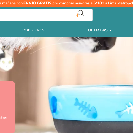
e mañana con
ENVÍO GRATIS
por compras mayores a S/100 a Lima Metropol
OFERTAS
ROEDORES
atos