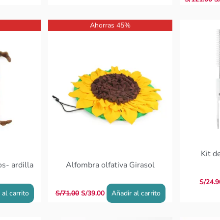
El
El
Ahorras 45%
precio
precio
original
actual
era:
es:
S/71.00.
S/39.00.
Kit d
s- ardilla
Alfombra olfativa Girasol
S/
24.9
 al carrito
S/
71.00
S/
39.00
Añadir al carrito