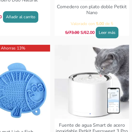
Comedero con plato doble Petkit
Nano
0
Añadir al carrito
Valorado con
5.00
de 5
S/
73.00
S/
62.00
Leer más
El
Ahorras 13%
ecio
precio
iginal
actual
a:
es:
31.00.
S/27.00.
Fuente de agua Smart de acero
inoxidable Petkit Eversweet 3 Pro