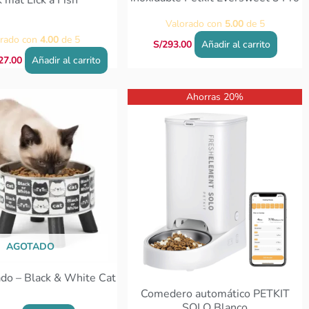
k mat Lick a Fish
Valorado con
5.00
de 5
orado con
4.00
de 5
S/
293.00
Añadir al carrito
27.00
Añadir al carrito
El
El
Ahorras 20%
precio
precio
original
actual
era:
es:
S/371.00.
S/297.00.
AGOTADO
ado – Black & White Cat
Comedero automático PETKIT
SOLO Blanco