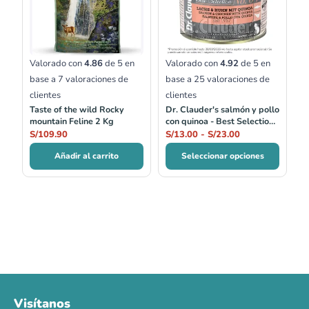
S/13.00
hasta
S/23.00
Valorado con
4.86
de 5 en
Valorado con
4.92
de 5 en
base a
7
valoraciones de
base a
25
valoraciones de
clientes
clientes
Taste of the wild Rocky
Dr. Clauder's salmón y pollo
mountain Feline 2 Kg
con quinoa - Best Selection
no.04
S/
109.90
S/
13.00
-
S/
23.00
Añadir al carrito
Seleccionar opciones
Visítanos