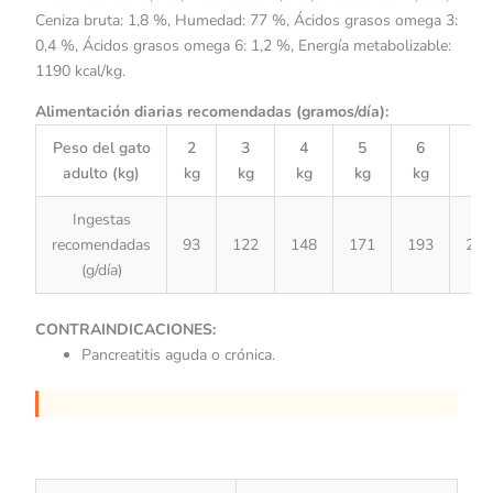
Ceniza bruta: 1,8 %, Humedad: 77 %, Ácidos grasos omega 3:
0,4 %, Ácidos grasos omega 6: 1,2 %, Energía metabolizable:
1190 kcal/kg.
Alimentación diarias recomendadas (gramos/día):
Peso del gato
2
3
4
5
6
7
adulto (kg)
kg
kg
kg
kg
kg
kg
Ingestas
recomendadas
93
122
148
171
193
214
(g/día)
CONTRAINDICACIONES:
Pancreatitis aguda o crónica.