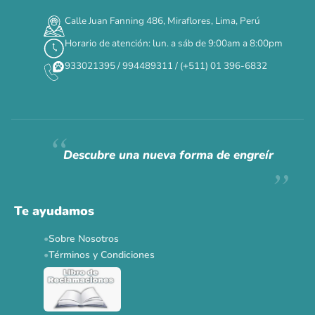
00
00
00
00
:
:
:
TERMINA EN
Calle Juan Fanning 486, Miraflores, Lima, Perú
DÍAS
HORAS
MIN
SEG
Horario de atención: lun. a sáb de 9:00am a 8:00pm
✕
933021395 / 994489311 / (+511) 01 396-6832
CAT WEEK · 4 AL 8 DE AGOSTO
Siempre fuimos
raros.
Hoy somos mayoría.
Descubre una nueva forma de engreír
Descuentos y promos en tus marcas favoritas 🐾
Solo por esta semana.
Te ayudamos
Applaws 15%
Bravery 15%
Hill's 15%
Tiki Cat 5+1
Sobre Nosotros
Dr. Clauder's 3+1
N&D 5%
Y más...
Términos y Condiciones
Ver todas las promos 🐾