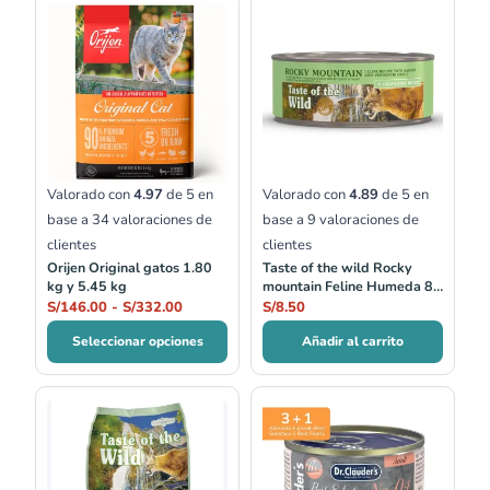
Rango
de
precios:
desde
S/146.00
hasta
S/332.00
Valorado con
4.97
de 5 en
Valorado con
4.89
de 5 en
base a
34
valoraciones de
base a
9
valoraciones de
clientes
clientes
Orijen Original gatos 1.80
Taste of the wild Rocky
kg y 5.45 kg
mountain Feline Humeda 85
gr
S/
146.00
-
S/
332.00
S/
8.50
Seleccionar opciones
Añadir al carrito
Rango
de
precios:
desde