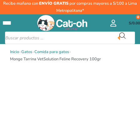
Ir
Monge
Recibe mañana con
ENVÍO GRATIS
por compras mayores a S/100 a Lima
al
Tarrina
Metropolitana*
contenido
VetSolution
0
S/
0.00
Feline
Recovery
Búsqueda
de
100gr
productos
cantidad
Inicio
›
Gatos
›
Comida para gatos
›
Monge Tarrina VetSolution Feline Recovery 100gr