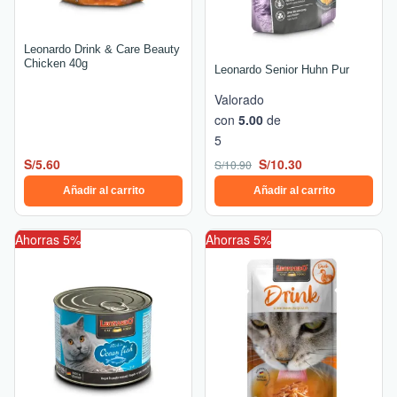
Leonardo Drink & Care Beauty
Chicken 40g
Leonardo Senior Huhn Pur
Valorado
con
5.00
de
5
S/
5.60
S/
10.30
S/
10.90
Añadir al carrito
Añadir al carrito
Rango
El
El
Este
Ahorras 5%
Ahorras 5%
de
precio
precio
producto
precios:
original
actual
tiene
desde
era:
es:
múltiples
S/13.20
S/5.90.
S/5.60.
hasta
variantes.
S/20.80
Las
opciones
se