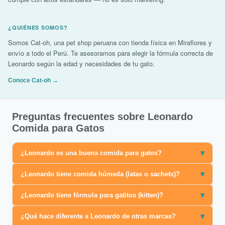
¿QUIÉNES SOMOS?
Somos Cat-oh, una pet shop peruana con tienda física en Miraflores y
envío a todo el Perú. Te asesoramos para elegir la fórmula correcta de
Leonardo según la edad y necesidades de tu gato.
Conoce Cat-oh →
Preguntas frecuentes sobre Leonardo
Comida para Gatos
▾
¿Leonardo es una buena comida para gatos?
▾
¿Leonardo tiene comida húmeda (latas o sachets)?
▾
¿Leonardo tiene fórmula para gatitos (kitten)?
▾
¿Qué hace diferente a Leonardo de otras marcas?