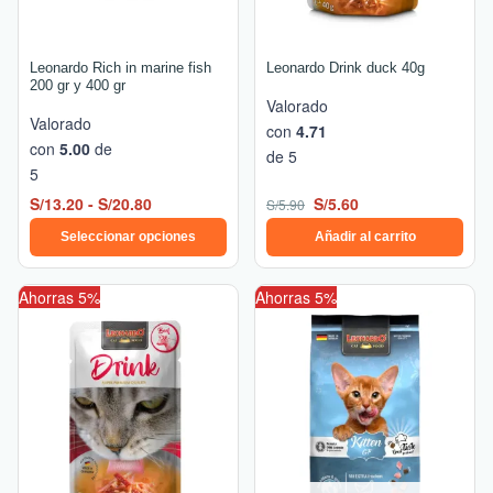
pueden
elegir
en
Leonardo Rich in marine fish
Leonardo Drink duck 40g
la
200 gr y 400 gr
Valorado
página
Valorado
con
4.71
de
con
5.00
de
de 5
producto
5
S/
13.20
-
S/
20.80
S/
5.60
S/
5.90
Seleccionar opciones
Añadir al carrito
El
El
El
El
Ahorras 5%
Ahorras 5%
precio
precio
precio
precio
original
actual
original
actual
era:
es:
era:
es:
S/5.90.
S/5.60.
S/99.90.
S/94.90.