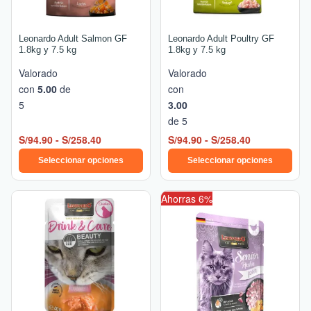
elegir
elegir
en
en
Leonardo Adult Salmon GF
Leonardo Adult Poultry GF
la
la
1.8kg y 7.5 kg
1.8kg y 7.5 kg
página
página
Valorado
Valorado
de
de
con
5.00
de
con
producto
producto
5
3.00
de 5
S/
94.90
-
S/
258.40
S/
94.90
-
S/
258.40
Seleccionar opciones
Seleccionar opciones
El
El
Ahorras 6%
precio
precio
original
actual
era:
es:
S/10.90.
S/10.30.