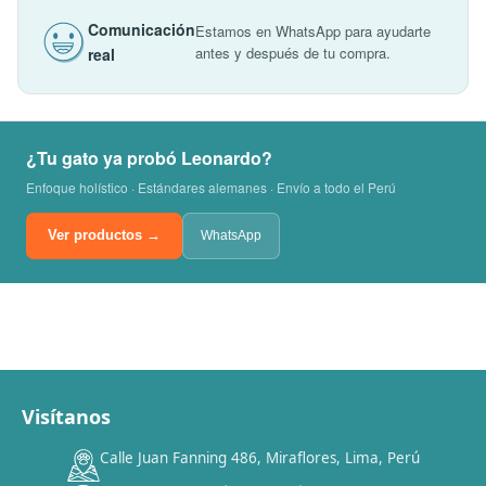
Comunicación
Estamos en WhatsApp para ayudarte
antes y después de tu compra.
real
¿Tu gato ya probó Leonardo?
Enfoque holístico · Estándares alemanes · Envío a todo el Perú
Ver productos →
WhatsApp
Visítanos
00
00
00
00
:
:
:
TERMINA EN
Calle Juan Fanning 486, Miraflores, Lima, Perú
DÍAS
HORAS
MIN
SEG