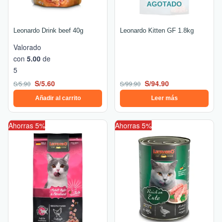
AGOTADO
Leonardo Drink beef 40g
Leonardo Kitten GF 1.8kg
Valorado
con
5.00
de
5
S/
5.60
S/
94.90
S/
5.90
S/
99.90
Añadir al carrito
Leer más
El
El
El
El
Ahorras 5%
Ahorras 5%
precio
precio
precio
precio
original
actual
original
actual
era:
es:
era:
es:
S/99.90.
S/94.90.
S/21.90.
S/20.80.