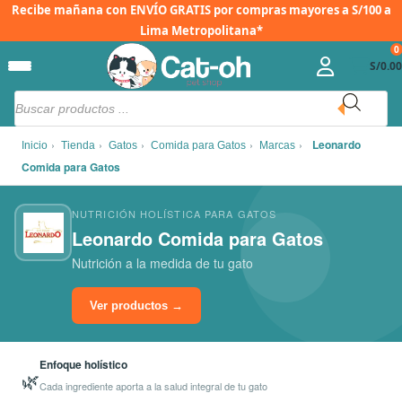
Ir
Recibe mañana con
ENVÍO GRATIS
por compras mayores a S/100 a
al
Lima Metropolitana*
0
contenido
S/
0.00
Búsqueda
de
productos
›
›
›
›
›
Leonardo
Inicio
Tienda
Gatos
Comida para Gatos
Marcas
Comida para Gatos
NUTRICIÓN HOLÍSTICA PARA GATOS
Leonardo Comida para Gatos
Nutrición a la medida de tu gato
Ver productos →
Enfoque holístico
🌿
Cada ingrediente aporta a la salud integral de tu gato