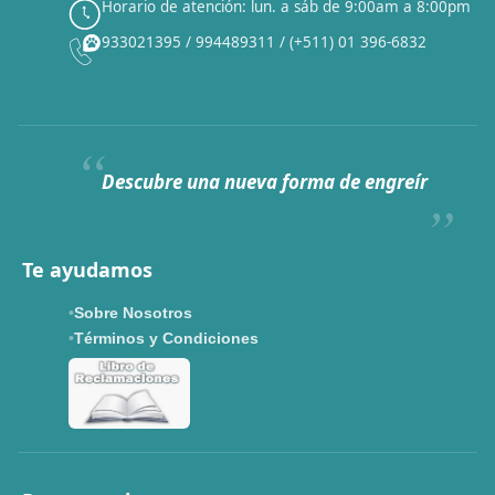
Horario de atención: lun. a sáb de 9:00am a 8:00pm
✕
933021395 / 994489311 / (+511) 01 396-6832
CAT WEEK · 4 AL 8 DE AGOSTO
Siempre fuimos
raros.
Hoy somos mayoría.
Descubre una nueva forma de engreír
Descuentos y promos en tus marcas favoritas 🐾
Solo por esta semana.
Te ayudamos
Applaws 15%
Bravery 15%
Hill's 15%
Tiki Cat 5+1
Sobre Nosotros
Dr. Clauder's 3+1
N&D 5%
Y más...
Términos y Condiciones
Ver todas las promos 🐾
Ahora no