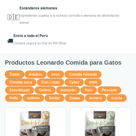
Estándares alemanes
🇩🇪
Ingredientes sujetos a la estricta normativa alemana de alimentación
animal
Envío a todo el Perú
🚚
Compra segura en Cat-oh Pet Shop
Productos Leonardo Comida para Gatos
Todos
Adultos
aves
Comida húmeda
Comida seca
Con catnip
Cyber
drink
Esterilizado
Gatitos
leonardo
Pato
Pescado
Pollo
salmón
Senior
Sopas
ternera
trucha