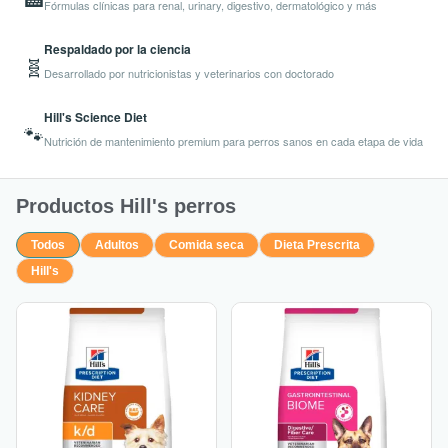
Fórmulas clínicas para renal, urinary, digestivo, dermatológico y más
Respaldado por la ciencia
🧬
Desarrollado por nutricionistas y veterinarios con doctorado
Hill's Science Diet
🐾
Nutrición de mantenimiento premium para perros sanos en cada etapa de vida
Productos Hill's perros
Todos
Adultos
Comida seca
Dieta Prescrita
Hill's
Rango
Rango
Este
Este
de
de
producto
producto
precios:
precios:
tiene
tiene
desde
desde
múltiples
múltiples
S/218.00
S/211.00
hasta
hasta
variantes.
variantes.
S/422.00
S/414.00
Las
Las