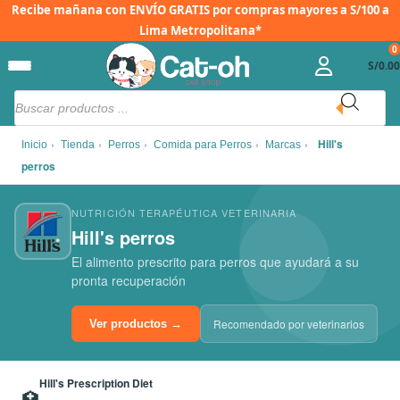
Ir
Recibe mañana con
ENVÍO GRATIS
por compras mayores a S/100 a
al
Lima Metropolitana*
0
contenido
S/
0.00
Búsqueda
de
productos
›
›
›
›
›
Hill's
Inicio
Tienda
Perros
Comida para Perros
Marcas
perros
NUTRICIÓN TERAPÉUTICA VETERINARIA
Hill's perros
El alimento prescrito para perros que ayudará a su
pronta recuperación
Recomendado por veterinarios
Ver productos →
Hill's Prescription Diet
🏥