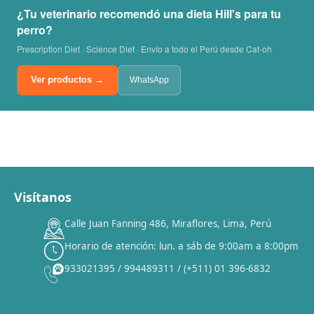
¿Tu veterinario recomendó una dieta Hill's para tu
perro?
Prescription Diet · Science Diet · Envío a todo el Perú desde Cat-oh
Ver productos →
WhatsApp
Visítanos
00
00
00
00
:
:
:
TERMINA EN
Calle Juan Fanning 486, Miraflores, Lima, Perú
DÍAS
HORAS
MIN
SEG
Horario de atención: lun. a sáb de 9:00am a 8:00pm
✕
933021395 / 994489311 / (+511) 01 396-6832
CAT WEEK · 4 AL 8 DE AGOSTO