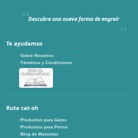
Siempre fuimos
raros.
Hoy somos mayoría.
Descubre una nueva forma de engreír
Descuentos y promos en tus marcas favoritas 🐾
Solo por esta semana.
Te ayudamos
Applaws 15%
Bravery 15%
Hill's 15%
Tiki Cat 5+1
Sobre Nosotros
Dr. Clauder's 3+1
N&D 5%
Y más...
Términos y Condiciones
Ver todas las promos 🐾
Ahora no
Ruta cat-oh
Productos para Gatos
Productos para Perros
Blog de Mascotas