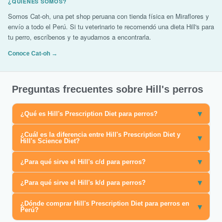
¿QUIÉNES SOMOS?
Somos Cat-oh, una pet shop peruana con tienda física en Miraflores y
envío a todo el Perú. Si tu veterinario te recomendó una dieta Hill's para
tu perro, escríbenos y te ayudamos a encontrarla.
Conoce Cat-oh →
Preguntas frecuentes sobre Hill's perros
▾
¿Qué es Hill's Prescription Diet para perros?
¿Cuál es la diferencia entre Hill's Prescription Diet y
▾
Hill's Science Diet?
▾
¿Para qué sirve el Hill's c/d para perros?
▾
¿Para qué sirve el Hill's k/d para perros?
¿Dónde comprar Hill's Prescription Diet para perros en
▾
Perú?