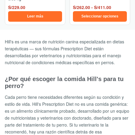
la
S/
229.00
S/
262.00
-
S/
411.00
página
Leer más
Seleccionar opciones
de
producto
Hill's es una marca de nutrición canina especializada en dietas
terapéuticas — sus fórmulas Prescription Diet están
desarrolladas por veterinarios y nutricionistas para el manejo
nutricional de condiciones médicas específicas en perros.
¿Por qué escoger la comida Hill's para tu
perro?
Cada perro tiene necesidades diferentes según su condición y
estilo de vida. Hill's Prescription Diet no es una comida genérica:
es un alimento clínicamente probado, desarrollado por un equipo
de nutricionistas y veterinarios con doctorado, diseñado para ser
parte del tratamiento de tu perro. Si tu veterinario te la
recomendó, hay una razón científica detrás de esa