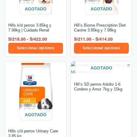
opciones
opciones
se
se
AGOTADO
AGOTADO
pueden
pueden
elegir
elegir
Hills k/d perros 3.85kg y
Hill’s Biome Prescription Diet
en
en
7.98kg | Cuidado Renal
Canine 3.85kg y 7.98kg
la
la
S/
218.00
-
S/
422.00
S/
211.00
-
S/
414.00
página
página
Seleccionar opciones
Seleccionar opciones
de
de
producto
producto
Rango
Este
AGOTADO
de
producto
precios:
tiene
desde
Hill’s SD perros Adulto 1-6
múltiples
S/262.00
Cordero y Arroz 7kg y 15kg
hasta
variantes.
S/411.00
Las
opciones
se
AGOTADO
pueden
elegir
Hills c/d perros Urinary Care
en
3.85 kg