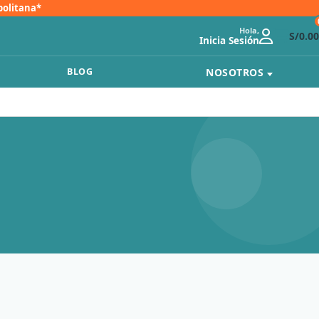
politana*
Hola,
S/
0.00
Inicia Sesión
NOSOTROS
BLOG