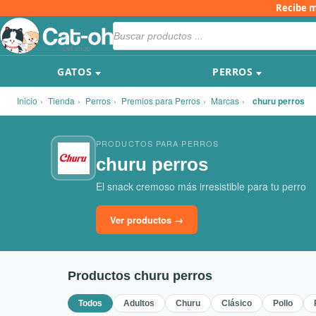
Ir
Recibe 
al
Búsqueda
de
contenido
productos
GATOS
PERROS
Inicio
›
Tienda
›
Perros
›
Premios para Perros
›
Marcas
›
churu perros
PRODUCTOS PARA PERROS
churu perros
El snack cremoso más irresistible para tu perro
Ver productos →
Productos churu perros
Todos
Adultos
Churu
Clásico
Pollo