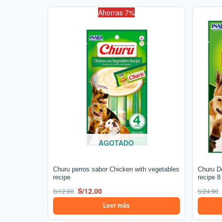
El
El
Ahorras 7%
precio
precio
original
actual
era:
es:
S/12.90.
S/12.00.
AGOTADO
Churu perros sabor Chicken with vegetables
Churu D
recipe
recipe 8
S/
12.00
S/
12.90
S/
24.90
Leer más