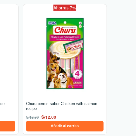
El
El
Ahorras 7%
precio
precio
original
actual
era:
es:
S/12.90.
S/12.00.
ese
Churu perros sabor Chicken with salmon
recipe
S/
12.00
S/
12.90
Añadir al carrito