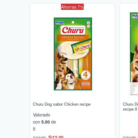
El
El
Ahorras 7%
precio
precio
original
actual
era:
es:
S/12.90.
S/12.00.
Churu Dog sabor Chicken recipe
Churu D
recipe 8
Valorado
con
5.00
de
5
S/
12.00
S/
12.90
S/
24.90