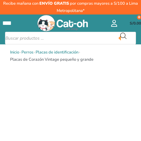
Ir
Placas
Recibe mañana con
ENVÍO GRATIS
por compras mayores a S/100 a Lima
al
de
Metropolitana*
contenido
Corazón
0
S/
0.00
Vintage
pequeño
Búsqueda
de
y
productos
grande
Inicio
›
Perros
›
Placas de identificación
›
cantidad
Placas de Corazón Vintage pequeño y grande