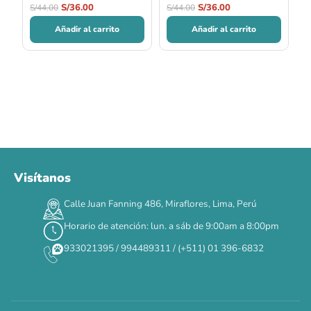
S/
36.00
S/
36.00
S/
44.00
S/
44.00
Añadir al carrito
Añadir al carrito
Visítanos
Calle Juan Fanning 486, Miraflores, Lima, Perú
Horario de atención: lun. a sáb de 9:00am a 8:00pm
933021395 / 994489311 / (+511) 01 396-6832