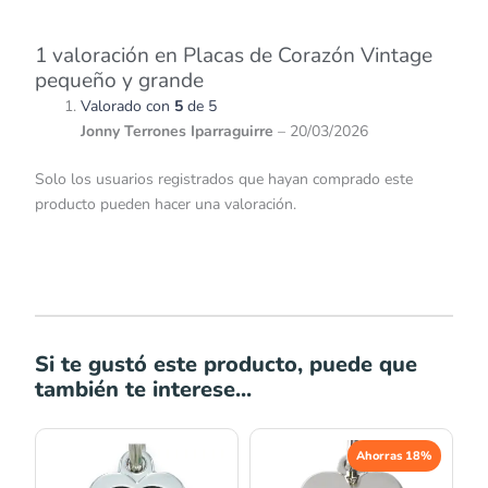
1 valoración en
Placas de Corazón Vintage
pequeño y grande
Valorado con
5
de 5
Jonny Terrones Iparraguirre
–
20/03/2026
Solo los usuarios registrados que hayan comprado este
producto pueden hacer una valoración.
Si te gustó este producto, puede que
también te interese...
El
El
El
El
Ahorras 18%
precio
precio
precio
precio