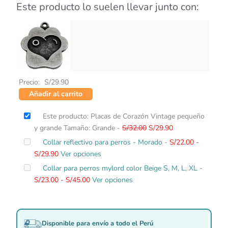
Este producto lo suelen llevar junto con:
Precio:
S/
29.90
Añadir al carrito
El
El
Este producto: Placas de Corazón Vintage pequeño
precio
precio
y grande Tamaño: Grande
-
S/
32.00
S/
29.90
original
actual
Rango
Collar reflectivo para perros - Morado
-
S/
22.00
-
era:
es:
de
S/
29.90
Ver opciones
S/32.00.
S/29.90.
precios:
Rango
Collar para perros mylord color Beige S, M, L, XL
-
desde
de
S/
23.00
-
S/
45.00
Ver opciones
S/22.00
precios:
hasta
desde
S/29.90
S/23.00
Disponible para envío a todo el Perú
hasta