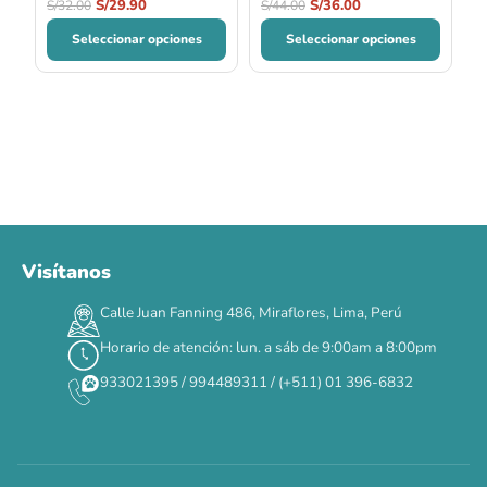
S/
29.90
S/
36.00
S/
32.00
S/
44.00
Seleccionar opciones
Seleccionar opciones
Visítanos
00
00
00
00
:
:
:
TERMINA EN
Calle Juan Fanning 486, Miraflores, Lima, Perú
DÍAS
HORAS
MIN
SEG
Horario de atención: lun. a sáb de 9:00am a 8:00pm
✕
933021395 / 994489311 / (+511) 01 396-6832
CAT WEEK · 4 AL 8 DE AGOSTO
Siempre fuimos
raros.