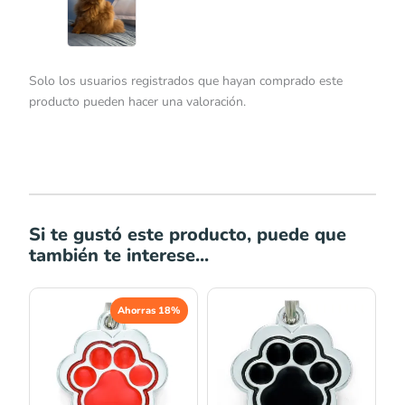
Solo los usuarios registrados que hayan comprado este
producto pueden hacer una valoración.
Si te gustó este producto, puede que
también te interese...
El
El
El
El
Ahorras 18%
precio
precio
precio
precio
original
actual
original
actual
era:
es:
era:
es:
S/44.00.
S/36.00.
S/44.00.
S/36.00.