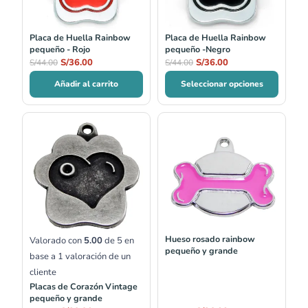
Placa de Huella Rainbow
Placa de Huella Rainbow
pequeño - Rojo
pequeño -Negro
S/
36.00
S/
36.00
S/
44.00
S/
44.00
Añadir al carrito
Seleccionar opciones
El
El
El
El
precio
precio
precio
precio
original
actual
original
actual
era:
es:
era:
es:
S/32.00.
S/29.90.
S/44.00.
S/36.00.
Hueso rosado rainbow
Valorado con
5.00
de 5 en
pequeño y grande
base a
1
valoración de un
cliente
Placas de Corazón Vintage
pequeño y grande