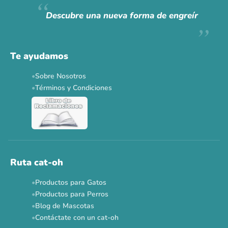
Hoy somos mayoría.
Descubre una nueva forma de engreír
Descuentos y promos en tus marcas favoritas 🐾
Solo por esta semana.
Te ayudamos
Applaws 15%
Bravery 15%
Hill's 15%
Tiki Cat 5+1
Sobre Nosotros
Dr. Clauder's 3+1
N&D 5%
Y más...
Términos y Condiciones
Ver todas las promos 🐾
Ahora no
Ruta cat-oh
Productos para Gatos
Productos para Perros
Blog de Mascotas
Contáctate con un cat-oh