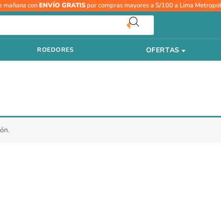
e mañana con
ENVÍO GRATIS
por compras mayores a S/100 a Lima Metropol
OFERTAS
ROEDORES
ón.