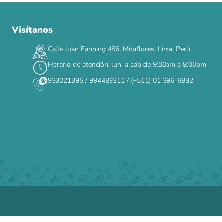
Visítanos
00
00
00
00
:
:
:
TERMINA EN
DÍAS
HORAS
MIN
SEG
Calle Juan Fanning 486, Miraflores, Lima, Perú
✕
Horario de atención: lun. a sáb de 9:00am a 8:00pm
933021395 / 994489311 / (+511) 01 396-6832
CAT WEEK · 4 AL 8 DE AGOSTO
Siempre fuimos
raros.
Hoy somos mayoría.
Descuentos y promos en tus marcas favoritas 🐾
Solo por esta semana.
Applaws 15%
Bravery 15%
Hill's 15%
Tiki Cat 5+1
Dr. Clauder's 3+1
N&D 5%
Y más...