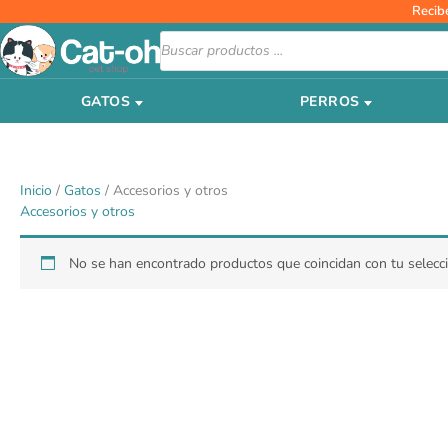
Ir
Recib
al
Búsqueda
de
contenido
productos
GATOS
PERROS
Inicio
/
Gatos
/ Accesorios y otros
Accesorios y otros
No se han encontrado productos que coincidan con tu selecci