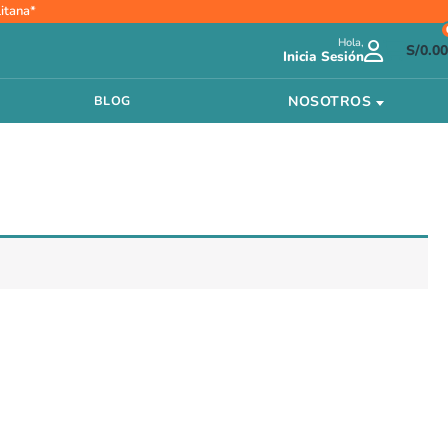
itana*
Hola,
S/
0.00
Inicia Sesión
NOSOTROS
BLOG