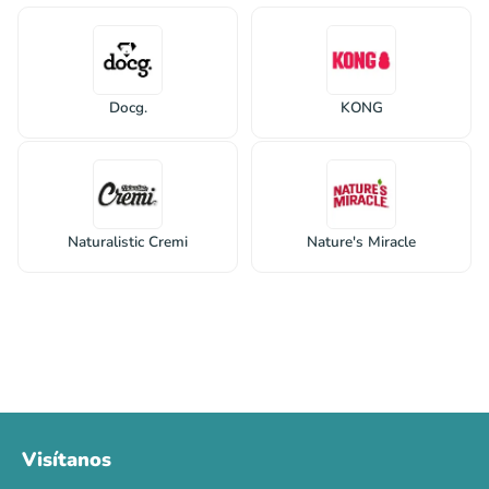
Docg.
KONG
Naturalistic Cremi
Nature's Miracle
Visítanos
00
00
00
00
:
:
:
TERMINA EN