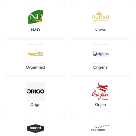
N&D
Nuevo
Organnact
Origens
Origo
Orijen