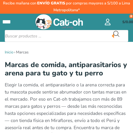
Ir
Recibe mañana con
ENVÍO GRATIS
por compras mayores a S/100 a Lima
al
Metropolitana*
contenido
0
S/
0.00
Búsqueda
de
productos
Inicio
›
Marcas
Marcas de comida, antiparasitarios y
arena para tu gato y tu perro
Elegir la comida, el antiparasitario o la arena correcta para
tu mascota puede sentirse abrumador con tantas marcas en
el mercado. Por eso en Cat-oh trabajamos con más de 89
marcas para gatos y perros — desde las más reconocidas
hasta opciones especializadas para necesidades específicas
— con tienda física en Miraflores, envío a todo el Perú y
asesoría real antes de tu compra. Encuentra tu marca de