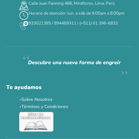
Calle Juan Fanning 486, Miraflores, Lima, Perú
DÍAS
HORAS
MIN
SEG
Horario de atención: lun. a sáb de 9:00am a 8:00pm
✕
933021395 / 994489311 / (+511) 01 396-6832
CAT WEEK · 4 AL 8 DE AGOSTO
Siempre fuimos
raros.
Hoy somos mayoría.
Descubre una nueva forma de engreír
Descuentos y promos en tus marcas favoritas 🐾
Solo por esta semana.
Te ayudamos
Applaws 15%
Bravery 15%
Hill's 15%
Tiki Cat 5+1
Sobre Nosotros
Dr. Clauder's 3+1
N&D 5%
Y más...
Términos y Condiciones
Ver todas las promos 🐾
Ahora no