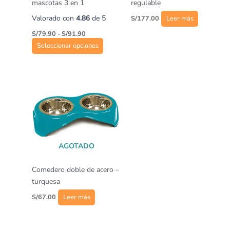
elegir
mascotas 3 en 1
regulable
en
Valorado con
4.86
de 5
S/
177.00
Leer más
la
S/
79.90
-
S/
91.90
página
Seleccionar opciones
de
producto
AGOTADO
Comedero doble de acero –
turquesa
S/
67.00
Leer más