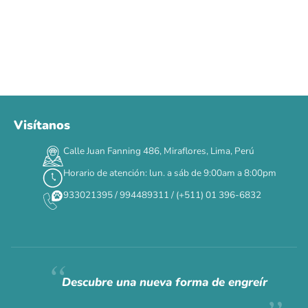
Visítanos
00
00
00
00
:
:
:
TERMINA EN
Calle Juan Fanning 486, Miraflores, Lima, Perú
DÍAS
HORAS
MIN
SEG
Horario de atención: lun. a sáb de 9:00am a 8:00pm
✕
933021395 / 994489311 / (+511) 01 396-6832
CAT WEEK · 4 AL 8 DE AGOSTO
Siempre fuimos
raros.
Hoy somos mayoría.
Descubre una nueva forma de engreír
Descuentos y promos en tus marcas favoritas 🐾