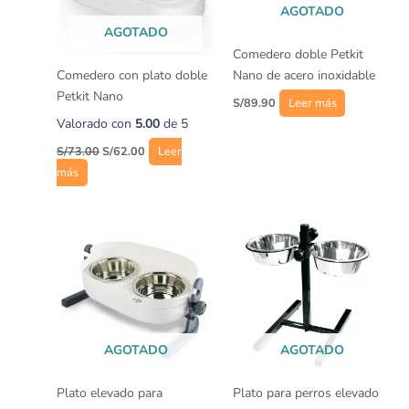
AGOTADO
AGOTADO
Comedero doble Petkit
Comedero con plato doble
Nano de acero inoxidable
Petkit Nano
S/
89.90
Leer más
Valorado con
5.00
de 5
S/
73.00
S/
62.00
Leer
más
Rango
Este
de
producto
precios:
desde
tiene
S/79.90
múltiples
hasta
variantes.
S/91.90
Las
opciones
AGOTADO
AGOTADO
se
pueden
Plato elevado para
Plato para perros elevado