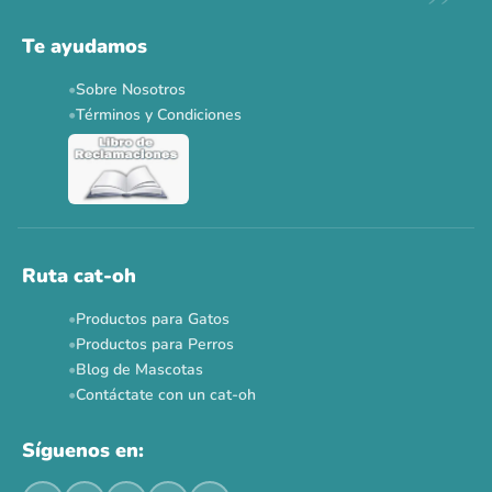
Solo por esta semana.
Te ayudamos
Applaws 15%
Bravery 15%
Hill's 15%
Tiki Cat 5+1
Sobre Nosotros
Dr. Clauder's 3+1
N&D 5%
Y más...
Términos y Condiciones
Ver todas las promos 🐾
Ahora no
Ruta cat-oh
Productos para Gatos
Productos para Perros
Blog de Mascotas
Contáctate con un cat-oh
Síguenos en: