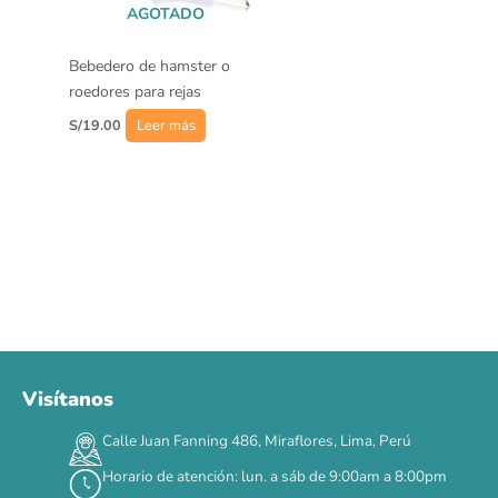
AGOTADO
Bebedero de hamster o
roedores para rejas
S/
19.00
Leer más
Visítanos
00
00
00
00
:
:
:
TERMINA EN
Calle Juan Fanning 486, Miraflores, Lima, Perú
DÍAS
HORAS
MIN
SEG
Horario de atención: lun. a sáb de 9:00am a 8:00pm
✕