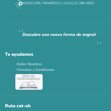
933021395 / 994489311 / (+511) 01 396-6832
CAT WEEK · 4 AL 8 DE AGOSTO
Siempre fuimos
raros.
Hoy somos mayoría.
Descubre una nueva forma de engreír
Descuentos y promos en tus marcas favoritas 🐾
Solo por esta semana.
Te ayudamos
Applaws 15%
Bravery 15%
Hill's 15%
Tiki Cat 5+1
Sobre Nosotros
Dr. Clauder's 3+1
N&D 5%
Y más...
Términos y Condiciones
Ver todas las promos 🐾
Ahora no
Ruta cat-oh