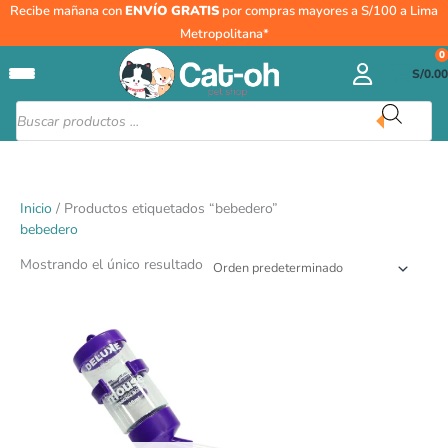
Ir
Recibe mañana con
ENVÍO GRATIS
por compras mayores a S/100 a Lima
al
Metropolitana*
contenido
0
S/
0.00
Búsqueda
de
productos
Inicio
/ Productos etiquetados “bebedero”
bebedero
Mostrando el único resultado