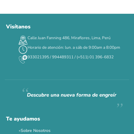
Visítanos
00
00
00
00
:
:
:
TERMINA EN
Calle Juan Fanning 486, Miraflores, Lima, Perú
DÍAS
HORAS
MIN
SEG
Horario de atención: lun. a sáb de 9:00am a 8:00pm
✕
933021395 / 994489311 / (+511) 01 396-6832
CAT WEEK · 4 AL 8 DE AGOSTO
Siempre fuimos
raros.
Hoy somos mayoría.
Descubre una nueva forma de engreír
Descuentos y promos en tus marcas favoritas 🐾
Solo por esta semana.
Te ayudamos
Applaws 15%
Bravery 15%
Hill's 15%
Tiki Cat 5+1
Sobre Nosotros
Dr. Clauder's 3+1
N&D 5%
Y más...