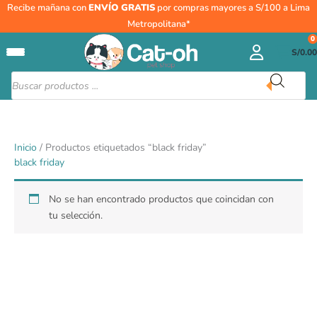
Ir
Recibe mañana con
ENVÍO GRATIS
por compras mayores a S/100 a Lima
al
Metropolitana*
contenido
0
S/
0.00
Búsqueda
de
productos
Inicio
/ Productos etiquetados “black friday”
black friday
No se han encontrado productos que coincidan con
tu selección.