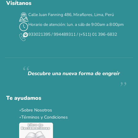
Visítanos
00
00
00
00
:
:
:
TERMINA EN
Calle Juan Fanning 486, Miraflores, Lima, Perú
DÍAS
HORAS
MIN
SEG
Horario de atención: lun. a sáb de 9:00am a 8:00pm
✕
933021395 / 994489311 / (+511) 01 396-6832
CAT WEEK · 4 AL 8 DE AGOSTO
Siempre fuimos
raros.
Hoy somos mayoría.
Descubre una nueva forma de engreír
Descuentos y promos en tus marcas favoritas 🐾
Solo por esta semana.
Te ayudamos
Applaws 15%
Bravery 15%
Hill's 15%
Tiki Cat 5+1
Sobre Nosotros
Dr. Clauder's 3+1
N&D 5%
Y más...
Términos y Condiciones
Ver todas las promos 🐾