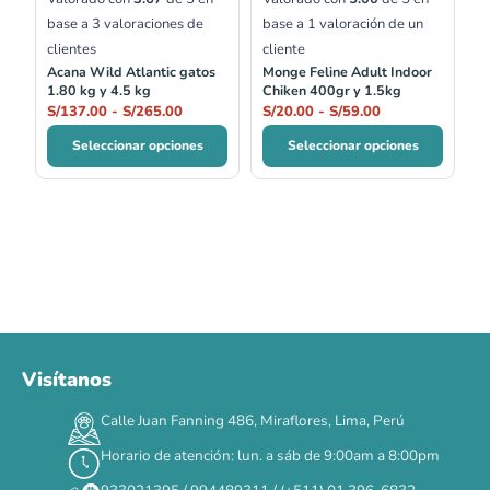
base a
3
valoraciones de
base a
1
valoración de un
clientes
cliente
Acana Wild Atlantic gatos
Monge Feline Adult Indoor
1.80 kg y 4.5 kg
Chiken 400gr y 1.5kg
S/
137.00
-
S/
265.00
S/
20.00
-
S/
59.00
Seleccionar opciones
Seleccionar opciones
Visítanos
00
00
00
00
:
:
:
TERMINA EN
Calle Juan Fanning 486, Miraflores, Lima, Perú
DÍAS
HORAS
MIN
SEG
Horario de atención: lun. a sáb de 9:00am a 8:00pm
✕