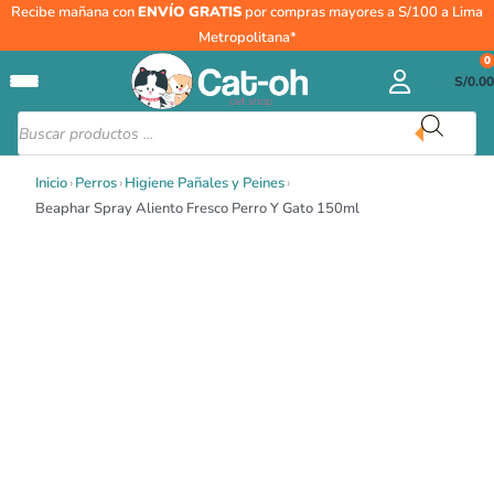
Ir
Beaphar
Recibe mañana con
ENVÍO GRATIS
por compras mayores a S/100 a Lima
al
Spray
Metropolitana*
contenido
Aliento
0
S/
0.00
Fresco
Perro
Búsqueda
de
Y
productos
Gato
Inicio
›
Perros
›
Higiene Pañales y Peines
›
150ml
Beaphar Spray Aliento Fresco Perro Y Gato 150ml
cantidad