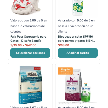
S/35.00
hasta
S/42.00
Valorado con
5.00
de 5 en
Valorado con
5.00
de 5 en
base a
2
valoraciones de
base a
1
valoración de un
clientes
cliente
Faja Post Operatorio para
Bloqueador solar SPF 50
Gatos - Diseño Sandía
para perros y gatos MEN
FOR SAN
S/
35.00
-
S/
42.00
S/
68.00
Seleccionar opciones
Añadir al carrito
Rango
Rango
de
de
precios:
precios:
desde
desde
S/137.00
S/20.00
hasta
hasta
S/265.00
S/59.00
Valorado con
3.67
de 5 en
Valorado con
5.00
de 5 en