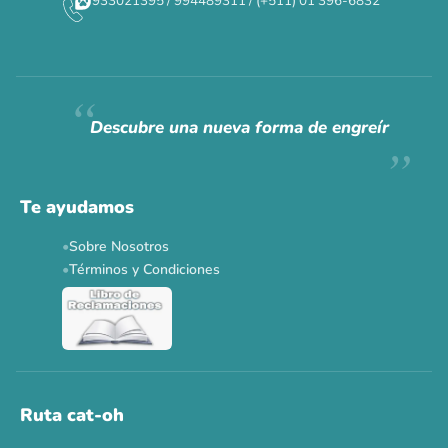
933021395 / 994489311 / (+511) 01 396-6832
CAT WEEK · 4 AL 8 DE AGOSTO
Siempre fuimos
raros.
Hoy somos mayoría.
Descubre una nueva forma de engreír
Descuentos y promos en tus marcas favoritas 🐾
Solo por esta semana.
Te ayudamos
Applaws 15%
Bravery 15%
Hill's 15%
Tiki Cat 5+1
Sobre Nosotros
Dr. Clauder's 3+1
N&D 5%
Y más...
Términos y Condiciones
Ver todas las promos 🐾
Ahora no
Ruta cat-oh