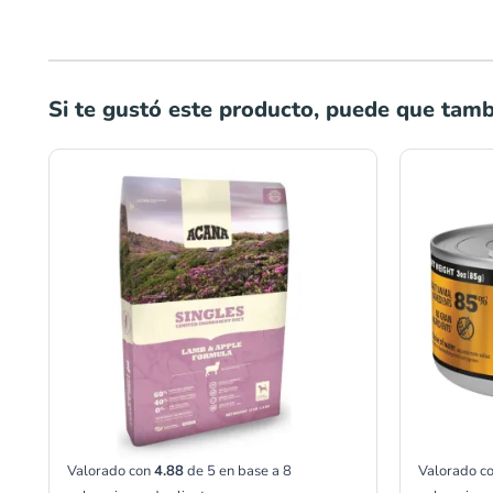
Si te gustó este producto, puede que tambi
Rango
de
precios:
desde
S/151.00
hasta
S/497.00
Valorado con
4.88
de 5 en base a
8
Valorado c