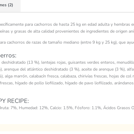
nes (2)
ecíficamente para cachorros de hasta 25 kg en edad adulta y hembras en
eínas y grasas de alta calidad provenientes de ingredientes de origen an
ara cachorros de razas de tamaño mediano (entre 9 kg y 25 kg), que ayud
erros:
eshidratado (13 %), lentejas rojas, guisantes verdes enteros, menudillos
 arenque del atlántico deshidratado (3 %), aceite de arenque (3 %), alfalf
%), alga marrón, calabacín fresca, calabaza, chirivías frescas, hojas de co
rescas, hígado de pollo liofilizado, hígado de pavo liofilizado, arándanos
Y RECIPE:
a Bruta: 7%, Humedad: 12%, Calcio: 1.5%, Fósforo: 1.1%, Ácidos Gras