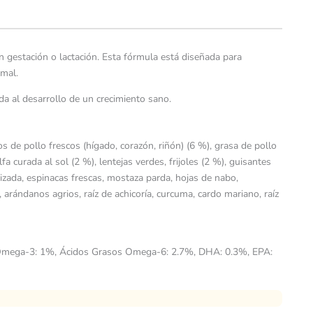
 gestación o lactación. Esta fórmula está diseñada para
imal.
a al desarrollo de un crecimiento sano.
 de pollo frescos (hígado, corazón, riñón) (6 %), grasa de pollo
a curada al sol (2 %), lentejas verdes, frijoles (2 %), guisantes
l rizada, espinacas frescas, mostaza parda, hojas de nabo,
, arándanos agrios, raíz de achicoría, curcuma, cardo mariano, raíz
os Omega-3: 1%, Ácidos Grasos Omega-6: 2.7%, DHA: 0.3%, EPA: