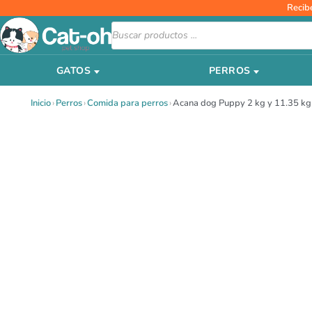
Ir
Recib
al
Búsqueda
de
contenido
productos
GATOS
PERROS
Inicio
›
Perros
›
Comida para perros
›
Acana dog Puppy 2 kg y 11.35 kg