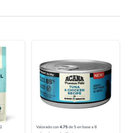
Rango
de
precios:
desde
00
S/11.00
hasta
00
S/17.00
2
Valorado con
4.75
de 5 en base a
8