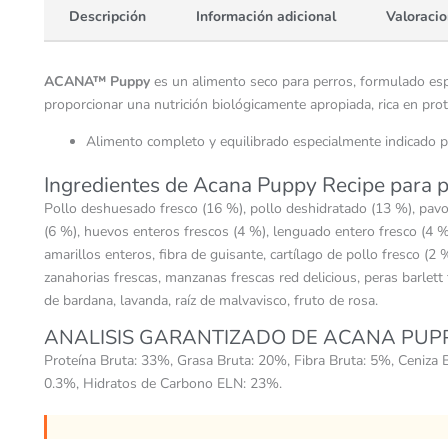
Descripción
Información adicional
Valoracio
ACANA™ Puppy
es un alimento seco para perros, formulado esp
proporcionar una nutrición biológicamente apropiada, rica en prot
Alimento completo y equilibrado especialmente indicado p
Ingredientes de Acana Puppy Recipe para p
Pollo deshuesado fresco (16 %), pollo deshidratado (13 %), pavo d
(6 %), huevos enteros frescos (4 %), lenguado entero fresco (4 %),
amarillos enteros, fibra de guisante, cartílago de pollo fresco (2 
zanahorias frescas, manzanas frescas red delicious, peras barlett f
de bardana, lavanda, raíz de malvavisco, fruto de rosa.
ANALISIS GARANTIZADO DE ACANA PUPP
Proteína Bruta: 33%, Grasa Bruta: 20%, Fibra Bruta: 5%, Ceniz
0.3%, Hidratos de Carbono ELN: 23%.