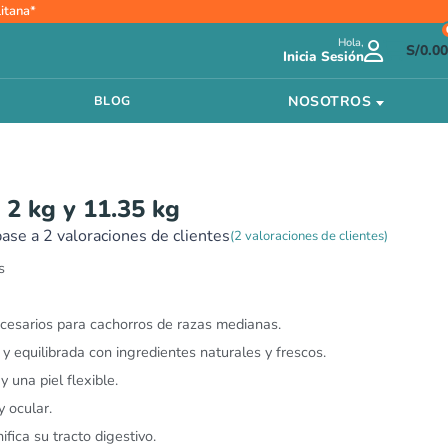
Rango
itana*
de
Hola,
precios:
S/
0.00
Inicia Sesión
desde
S/110.00
NOSOTROS
BLOG
hasta
S/396.00
2 kg y 11.35 kg
base a
2
valoraciones de clientes
(
2
valoraciones de clientes)
s
ecesarios para cachorros de razas medianas.
y equilibrada con ingredientes naturales y frescos.
y una piel flexible.
 ocular.
fica su tracto digestivo.