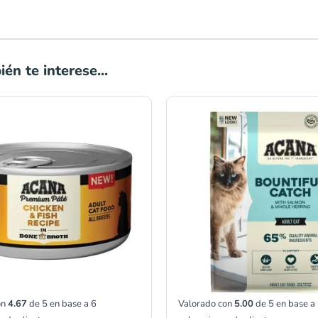
én te interese...
Rango
Rango
de
de
precios:
precios:
desde
desde
S/11.00
S/137.
hasta
hasta
S/17.00
S/245.
on
4.67
de 5 en base a
6
Valorado con
5.00
de 5 en base a