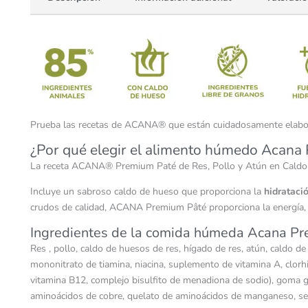
Prueba las recetas de ACANA® que están cuidadosamente elaborada
¿Por qué elegir el alimento húmedo Acana 
La receta ACANA® Premium Paté de Res, Pollo y Atún en Caldo d
Incluye un sabroso caldo de hueso que proporciona la
hidrataci
crudos de calidad, ACANA Premium Pâté proporciona la energía, nu
Ingredientes de la comida húmeda Acana Pr
Res , pollo, caldo de huesos de res, hígado de res, atún, caldo de
mononitrato de tiamina, niacina, suplemento de vitamina A, clorhi
vitamina B12, complejo bisulfito de menadiona de sodio), goma gu
aminoácidos de cobre, quelato de aminoácidos de manganeso, sele