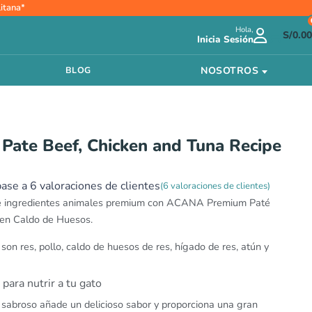
ango
itana*
e
Hola,
ecios:
S/
0.00
Inicia Sesión
esde
/11.00
NOSOTROS
BLOG
asta
/17.00
ate Beef, Chicken and Tuna Recipe
base a
6
valoraciones de clientes
(
6
valoraciones de clientes)
de ingredientes animales premium con ACANA Premium Paté
 en Caldo de Huesos.
son res, pollo, caldo de huesos de res, hígado de res, atún y
para nutrir a tu gato
sabroso añade un delicioso sabor y proporciona una gran