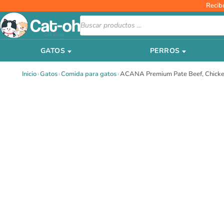
Ir
Recib
al
Búsqueda
de
contenido
productos
GATOS
PERROS
Inicio
›
Gatos
›
Comida para gatos
›
ACANA Premium Pate Beef, Chicke