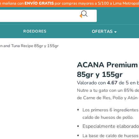
R
ACANA
e mañana con
ENVÍO GRATIS
por compras mayores a S/100 a Lima Metropol
d
Premium
pr
Pate
d
Beef,
S
OFERTAS
ROEDORES
Chicken
h
and
S
n and Tuna Recipe 85gr y 155gr
Tuna
Recipe
85gr
ACANA Premium P
y
85gr y 155gr
155gr
cantidad
Valorado con
4.67
de 5 en 
Nutre a tu gato con un 85% 
de Carne de Res, Pollo y Atún
Los primeros 6 ingredientes 
caldo de huesos de pollo.
Especialmente elaborado 
La base de caldo de huesos 