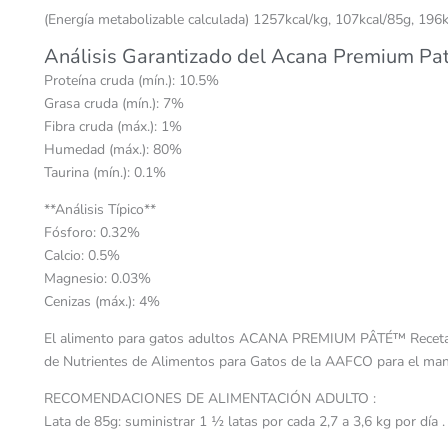
(Energía metabolizable calculada) 1257kcal/kg, 107kcal/85g, 196
Análisis Garantizado del Acana Premium Pat
Proteína cruda (mín.): 10.5%
Grasa cruda (mín.): 7%
Fibra cruda (máx.): 1%
Humedad (máx.): 80%
Taurina (mín.): 0.1%
**Análisis Típico**
Fósforo: 0.32%
Calcio: 0.5%
Magnesio: 0.03%
Cenizas (máx.): 4%
El alimento para gatos adultos ACANA PREMIUM PÂTÉ™ Receta de C
de Nutrientes de Alimentos para Gatos de la AAFCO para el man
RECOMENDACIONES DE ALIMENTACIÓN ADULTO :
Lata de 85g: suministrar 1 ½ latas por cada 2,7 a 3,6 kg por día .