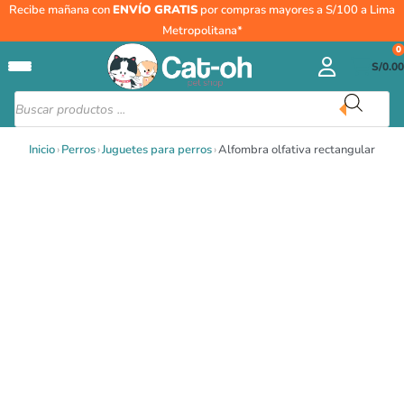
Ir
Recibe mañana con
ENVÍO GRATIS
por compras mayores a S/100 a Lima
al
Metropolitana*
contenido
0
S/
0.00
Búsqueda
de
productos
Inicio
›
Perros
›
Juguetes para perros
›
Alfombra olfativa rectangular