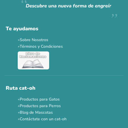
Descubre una nueva forma de engreír
Descuentos y promos en tus marcas favoritas 🐾
Solo por esta semana.
Te ayudamos
Applaws 15%
Bravery 15%
Hill's 15%
Tiki Cat 5+1
Sobre Nosotros
Dr. Clauder's 3+1
N&D 5%
Y más...
Términos y Condiciones
Ver todas las promos 🐾
Ahora no
Ruta cat-oh
Productos para Gatos
Productos para Perros
Blog de Mascotas
Contáctate con un cat-oh