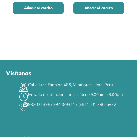
Añadir al carrito
Añadir al carrito
Visítanos
00
00
00
00
:
:
:
TERMINA EN
Calle Juan Fanning 486, Miraflores, Lima, Perú
DÍAS
HORAS
MIN
SEG
Horario de atención: lun. a sáb de 9:00am a 8:00pm
✕
933021395 / 994489311 / (+511) 01 396-6832
CAT WEEK · 4 AL 8 DE AGOSTO
Siempre fuimos
raros.
Hoy somos mayoría.