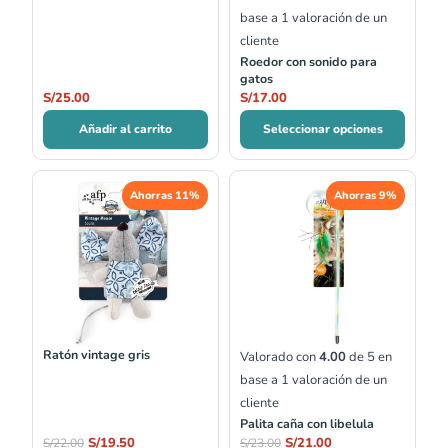
base a
1
valoración de un
cliente
Roedor con sonido para
gatos
S/
25.00
S/
17.00
Añadir al carrito
Seleccionar opciones
El
El
El
El
Ahorras 11%
Ahorras 9%
precio
precio
precio
precio
original
actual
original
actual
era:
es:
era:
es:
S/22.00.
S/19.50.
S/23.00.
S/21.00.
Ratón vintage gris
Valorado con
4.00
de 5 en
base a
1
valoración de un
cliente
Palita caña con libelula
S/
19.50
S/
21.00
S/
22.00
S/
23.00