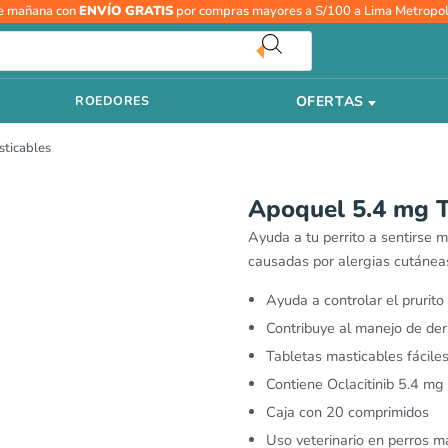
R
Apoquel
e mañana con
ENVÍO GRATIS
por compras mayores a S/100 a Lima Metropol
d
5.4
pr
mg
d
Tabletas
S
OFERTAS
ROEDORES
Masticables
h
cantidad
S
sticables
Apoquel 5.4 mg T
Ayuda a tu perrito a sentirse 
causadas por alergias cutánea
Ayuda a controlar el prurito
Contribuye al manejo de derm
Tabletas masticables fáciles
Contiene Oclacitinib 5.4 mg
Caja con 20 comprimidos
Uso veterinario en perros 