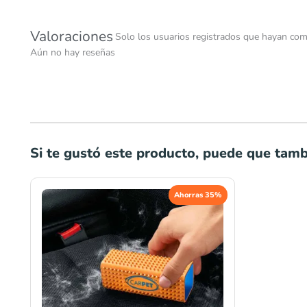
Valoraciones
Solo los usuarios registrados que hayan com
Aún no hay reseñas
Si te gustó este producto, puede que tambi
El
El
Ahorras 35%
precio
precio
original
actual
era:
es:
S/29.00.
S/18.90.