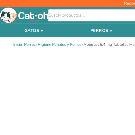
Ir
Recib
al
Búsqueda
de
contenido
productos
GATOS
PERROS
Inicio
›
Perros
›
Higiene Pañales y Peines
›
Apoquel 5.4 mg Tabletas Ma