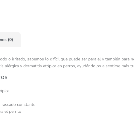
nes (0)
o o irritado, sabemos lo difícil que puede ser para él y también para 
itis alérgica y dermatitis atópica en perros, ayudándolos a sentirse más
ros
tópica
el rascado constante
a el perrito