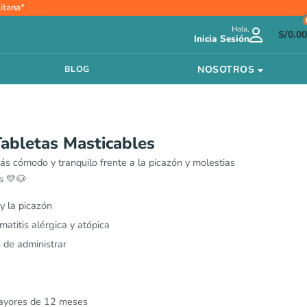
ango
itana*
e
Hola,
ecios:
S/
0.00
Inicia Sesión
esde
/6.60
NOSOTROS
BLOG
asta
/131.00
abletas Masticables
más cómodo y tranquilo frente a la picazón y molestias
s 💛🐶
 y la picazón
atitis alérgica y atópica
 de administrar
mayores de 12 meses