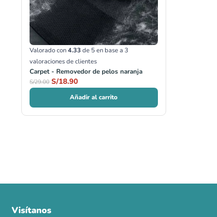
Valorado con
4.33
de 5 en base a
3
valoraciones de clientes
Carpet - Removedor de pelos naranja
S/
18.90
S/
29.00
Añadir al carrito
Visítanos
00
00
00
00
:
:
: