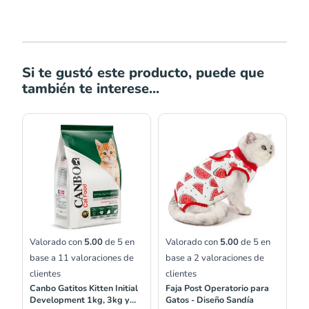
Si te gustó este producto, puede que
también te interese...
Rango
Rango
de
de
precios:
precios:
desde
desde
S/33.00
S/35.00
hasta
hasta
S/149.00
S/42.00
Valorado con
5.00
de 5 en
Valorado con
5.00
de 5 en
base a
11
valoraciones de
base a
2
valoraciones de
clientes
clientes
Canbo Gatitos Kitten Initial
Faja Post Operatorio para
Development 1kg, 3kg y
Gatos - Diseño Sandía