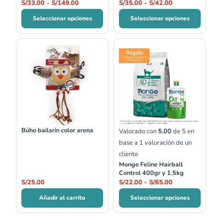
7kg
S/
33.00
-
S/
149.00
S/
35.00
-
S/
42.00
Seleccionar opciones
Seleccionar opciones
Rango
de
precios:
desde
S/22.00
hasta
S/65.00
Búho bailarín color arena
Valorado con
5.00
de 5 en
base a
1
valoración de un
cliente
Monge Feline Hairball
Control 400gr y 1.5kg
S/
25.00
S/
22.00
-
S/
65.00
Añadir al carrito
Seleccionar opciones