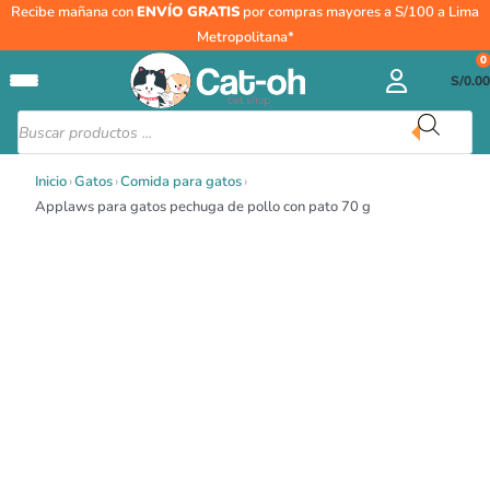
Ir
Applaws
Recibe mañana con
ENVÍO GRATIS
por compras mayores a S/100 a Lima
al
para
Metropolitana*
contenido
gatos
0
S/
0.00
pechuga
de
Búsqueda
de
pollo
productos
con
Inicio
›
Gatos
›
Comida para gatos
›
pato
Applaws para gatos pechuga de pollo con pato 70 g
70
g
cantidad