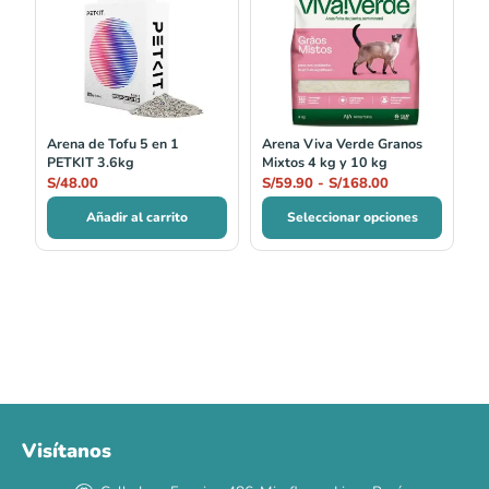
precios:
desde
S/59.90
hasta
S/168.00
Arena de Tofu 5 en 1
Arena Viva Verde Granos
PETKIT 3.6kg
Mixtos 4 kg y 10 kg
S/
48.00
S/
59.90
-
S/
168.00
Añadir al carrito
Seleccionar opciones
Visítanos
00
00
00
00
:
:
:
TERMINA EN