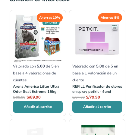
El
El
El
El
Ahorras 10%
Ahorras 8%
precio
precio
precio
precio
original
actual
original
actual
era:
es:
era:
es:
S/99.90.
S/89.90.
S/87.00.
S/79.90.
Valorado con
5.00
de 5 en
Valorado con
5.00
de 5 en
base a
4
valoraciones de
base a
1
valoración de un
clientes
cliente
Arena America Litter Ultra
REFILL Purificador de olores
Odor Seal Extreme 15kg
en spray petkit - 4und
S/
89.90
S/
79.90
S/
99.90
S/
87.00
Añadir al carrito
Añadir al carrito
Rango
de