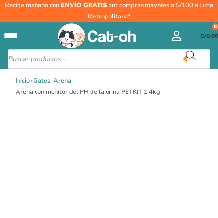
Ir
Arena
Recibe mañana con
ENVÍO GRATIS
por compras mayores a S/100 a Lima
al
con
Metropolitana*
contenido
monitor
0
S/
0.00
del
PH
Búsqueda
de
de
productos
la
Inicio
›
Gatos
›
Arena
›
orina
Arena con monitor del PH de la orina PETKIT 2.4kg
PETKIT
2.4kg
cantidad