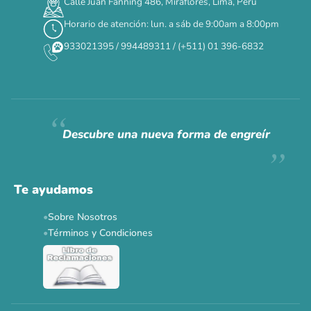
Calle Juan Fanning 486, Miraflores, Lima, Perú
DÍAS
HORAS
MIN
SEG
Horario de atención: lun. a sáb de 9:00am a 8:00pm
✕
933021395 / 994489311 / (+511) 01 396-6832
CAT WEEK · 4 AL 8 DE AGOSTO
Siempre fuimos
raros.
Hoy somos mayoría.
Descubre una nueva forma de engreír
Descuentos y promos en tus marcas favoritas 🐾
Solo por esta semana.
Te ayudamos
Applaws 15%
Bravery 15%
Hill's 15%
Tiki Cat 5+1
Sobre Nosotros
Dr. Clauder's 3+1
N&D 5%
Y más...
Términos y Condiciones
Ver todas las promos 🐾
Ahora no