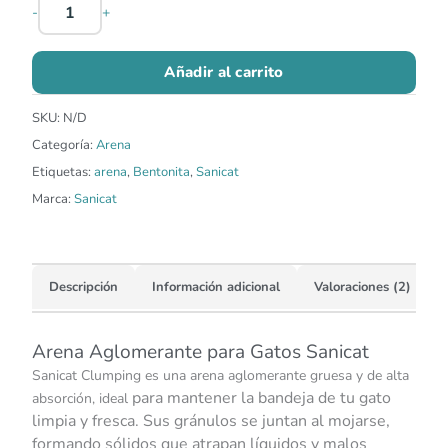
-
+
Añadir al carrito
SKU:
N/D
Categoría:
Arena
Etiquetas:
arena
,
Bentonita
,
Sanicat
Marca:
Sanicat
Descripción
Información adicional
Valoraciones (2)
Arena Aglomerante para Gatos Sanicat
Sanicat Clumping es una arena aglomerante gruesa y de alta
para mantener la bandeja de tu gato
absorción, ideal
limpia y fresca. Sus gránulos se juntan al mojarse,
formando sólidos que atrapan líquidos y malos