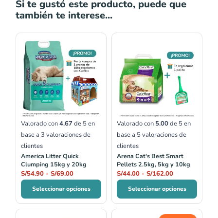
Si te gustó este producto, puede que
también te interese...
Rango
Rango
de
de
precios:
precios:
desde
desde
S/54.90
S/44.00
hasta
hasta
S/69.00
S/162.00
Valorado con
4.67
de 5 en
Valorado con
5.00
de 5 en
base a
3
valoraciones de
base a
5
valoraciones de
clientes
clientes
America Litter Quick
Arena Cat's Best Smart
Clumping 15kg y 20kg
Pellets 2.5kg, 5kg y 10kg
S/
54.90
-
S/
69.00
S/
44.00
-
S/
162.00
Seleccionar opciones
Seleccionar opciones
Rango
El
El