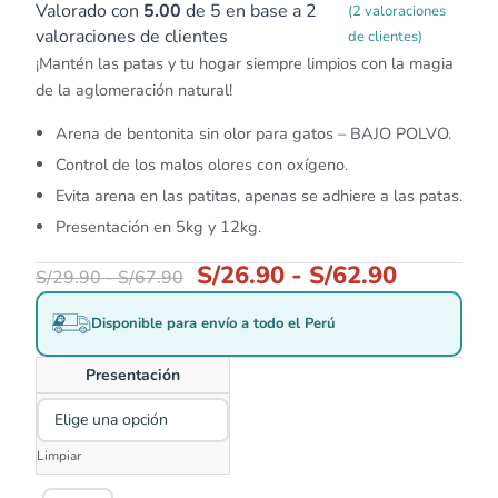
Valorado con
5.00
de 5 en base a
2
(
2
valoraciones
valoraciones de clientes
de clientes)
¡Mantén las patas y tu hogar siempre limpios con la magia
de la aglomeración natural!
Arena de bentonita sin olor para gatos – BAJO POLVO.
Control de los malos olores con oxígeno.
Evita arena en las patitas, apenas se adhiere a las patas.
Presentación en 5kg y 12kg.
S/
26.90
-
S/
62.90
S/
29.90
-
S/
67.90
Disponible para envío a todo el Perú
Presentación
Limpiar