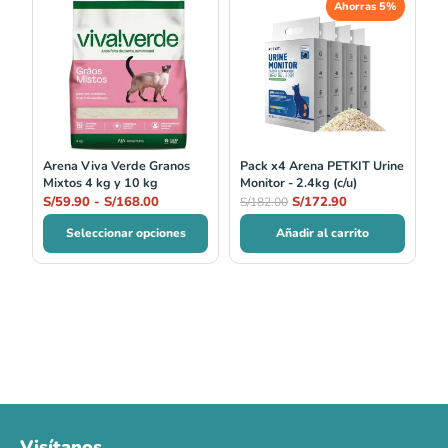
Ahorras 5%
de
precio
precio
precios:
original
actual
desde
era:
es:
S/59.90
S/182.00.
S/172.90.
hasta
S/168.00
Arena Viva Verde Granos
Pack x4 Arena PETKIT Urine
Mixtos 4 kg y 10 kg
Monitor - 2.4kg (c/u)
S/
59.90
-
S/
168.00
S/
172.90
S/
182.00
Seleccionar opciones
Añadir al carrito
Visítanos