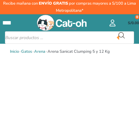
Ir
Arena
Recibe mañana con
ENVÍO GRATIS
por compras mayores a S/100 a Lima
al
Sanicat
Metropolitana*
contenido
Clumping
0
S/
0.00
5
y
Búsqueda
de
12
productos
Kg
Inicio
›
Gatos
›
Arena
›
Arena Sanicat Clumping 5 y 12 Kg
cantidad