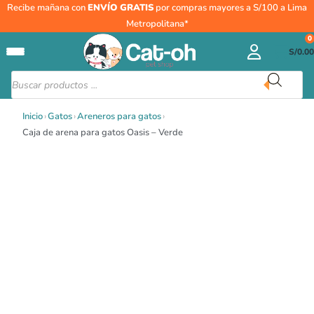
Ir
Recibe mañana con
ENVÍO GRATIS
por compras mayores a S/100 a Lima
al
Metropolitana*
contenido
0
S/
0.00
Búsqueda
de
productos
Inicio
›
Gatos
›
Areneros para gatos
›
Caja de arena para gatos Oasis – Verde