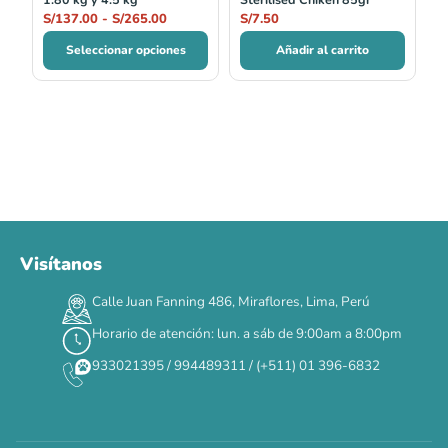
S/
137.00
-
S/
265.00
S/
7.50
Seleccionar opciones
Añadir al carrito
Visítanos
00
00
00
00
:
:
:
TERMINA EN
Calle Juan Fanning 486, Miraflores, Lima, Perú
DÍAS
HORAS
MIN
SEG
Horario de atención: lun. a sáb de 9:00am a 8:00pm
✕
933021395 / 994489311 / (+511) 01 396-6832
CAT WEEK · 4 AL 8 DE AGOSTO
Siempre fuimos
raros.