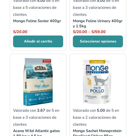
Valorado con
5.00
de 5 en
Valorado con
5.00
de 5 en
base a
5
valoraciones de
base a
3
valoraciones de
clientes
clientes
Monge Feline Senior 400gr
Monge Feline Urinary 400gr
y 1.5kg
S/
20.00
S/
20.00
-
S/
59.00
Añadir al carrito
Seleccionar opciones
Rango
de
precios:
desde
S/137.00
hasta
S/265.00
Valorado con
3.67
de 5 en
Valorado con
5.00
de 5 en
base a
3
valoraciones de
base a
2
valoraciones de
clientes
clientes
Acana Wild Atlantic gatos
Monge Sachet Monoprotein
1.80 kg y 4.5 kg
Sterilised Chiken 85gr