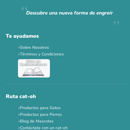
Hoy somos mayoría.
Descubre una nueva forma de engreír
Descuentos y promos en tus marcas favoritas 🐾
Solo por esta semana.
Te ayudamos
Applaws 15%
Bravery 15%
Hill's 15%
Tiki Cat 5+1
Sobre Nosotros
Dr. Clauder's 3+1
N&D 5%
Y más...
Términos y Condiciones
Ver todas las promos 🐾
Ahora no
Ruta cat-oh
Productos para Gatos
Productos para Perros
Blog de Mascotas
Contáctate con un cat-oh