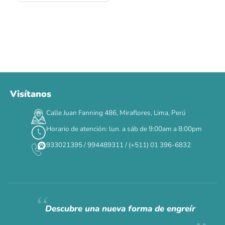
Visítanos
00
00
00
00
:
:
:
TERMINA EN
Calle Juan Fanning 486, Miraflores, Lima, Perú
DÍAS
HORAS
MIN
SEG
Horario de atención: lun. a sáb de 9:00am a 8:00pm
✕
933021395 / 994489311 / (+511) 01 396-6832
CAT WEEK · 4 AL 8 DE AGOSTO
Siempre fuimos
raros.
Hoy somos mayoría.
Descubre una nueva forma de engreír