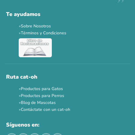
Descuentos y promos en tus marcas favoritas 🐾
Solo por esta semana.
Te ayudamos
Applaws 15%
Bravery 15%
Hill's 15%
Tiki Cat 5+1
Sobre Nosotros
Dr. Clauder's 3+1
N&D 5%
Y más...
Términos y Condiciones
Ver todas las promos 🐾
Ahora no
Ruta cat-oh
Productos para Gatos
Productos para Perros
Blog de Mascotas
Contáctate con un cat-oh
Síguenos en: