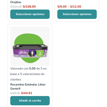
Orejitas
S/
108.90
S/
9.00
-
S/
12.00
S/
121.00
Seleccionar opciones
Seleccionar opciones
Valorado con
5.00
de 5 en
base a
5
valoraciones de
clientes
Recambio Estándar Litter
Genie®
S/
44.91
S/
49.90
Añadir al carrito