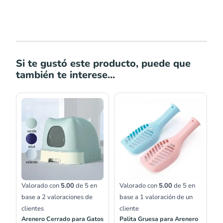
Si te gustó este producto, puede que
también te interese...
Rango
de
precios:
desde
S/9.00
hasta
S/12.00
Valorado con
5.00
de 5 en
Valorado con
5.00
de 5 en
base a
2
valoraciones de
base a
1
valoración de un
clientes
cliente
Arenero Cerrado para Gatos
Palita Gruesa para Arenero