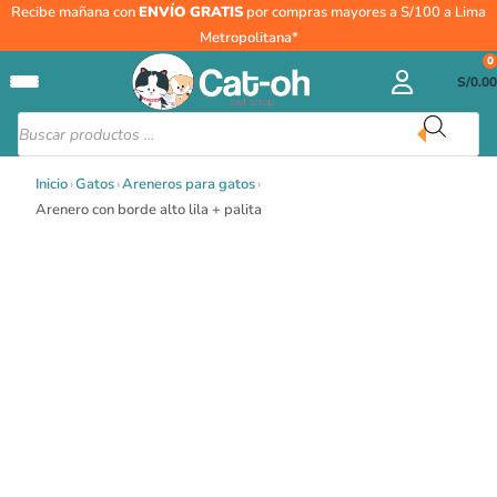
Ir
Recibe mañana con
ENVÍO GRATIS
por compras mayores a S/100 a Lima
al
Metropolitana*
contenido
0
S/
0.00
Búsqueda
de
productos
Inicio
›
Gatos
›
Areneros para gatos
›
Arenero con borde alto lila + palita