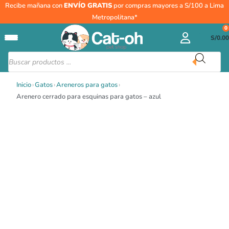
Ir
Recibe mañana con
ENVÍO GRATIS
por compras mayores a S/100 a Lima
al
Metropolitana*
contenido
0
S/
0.00
Búsqueda
de
productos
Inicio
›
Gatos
›
Areneros para gatos
›
Arenero cerrado para esquinas para gatos – azul