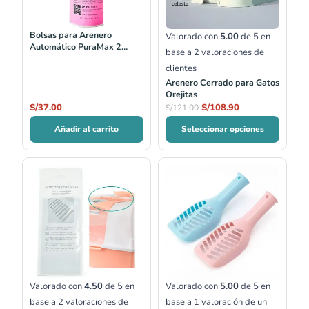
Bolsas para Arenero
Valorado con
5.00
de 5 en
Automático PuraMax 2
base a
2
valoraciones de
Petkit
clientes
Arenero Cerrado para Gatos
Orejitas
S/
37.00
S/
108.90
S/
121.00
Añadir al carrito
Seleccionar opciones
Rango
de
precios:
desde
S/9.00
hasta
S/12.00
Valorado con
4.50
de 5 en
Valorado con
5.00
de 5 en
base a
2
valoraciones de
base a
1
valoración de un