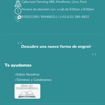
Calle Juan Fanning 486, Miraflores, Lima, Perú
DÍAS
HORAS
MIN
SEG
Horario de atención: lun. a sáb de 9:00am a 8:00pm
✕
933021395 / 994489311 / (+511) 01 396-6832
CAT WEEK · 4 AL 8 DE AGOSTO
Siempre fuimos
raros.
Hoy somos mayoría.
Descubre una nueva forma de engreír
Descuentos y promos en tus marcas favoritas 🐾
Solo por esta semana.
Te ayudamos
Applaws 15%
Bravery 15%
Hill's 15%
Tiki Cat 5+1
Sobre Nosotros
Dr. Clauder's 3+1
N&D 5%
Y más...
Términos y Condiciones
Ver todas las promos 🐾
Ahora no