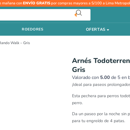
Arnés
e mañana con
ENVÍO GRATIS
por compras mayores a S/100 a Lima Metropol
Todoterreno
tiras
reflectivas
OFERTAS
ROEDORES
Rando
Walk
 Rando Walk – Gris
-
Gris
cantidad
Arnés Todoterreno
Gris
Valorado con
5.00
de 5 en 
¡Ideal para paseos prolongados
Esta pechera para perros todo
perro.
Da un paseo por la noche sin pe
para tu engreído de 4 patas.