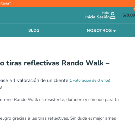
Rango
itana*
de
Hola,
precios:
S/
0.00
Inicia Sesión
desde
S/97.00
NOSOTROS
BLOG
hasta
S/143.00
 tiras reflectivas Rando Walk –
base a
1
valoración de un cliente
(
1
valoración de cliente)
!
terreno Rando Walk es resistente, duradero y cómodo para tu
ligro gracias a las tiras reflectivas. Sin duda el mejor arnés