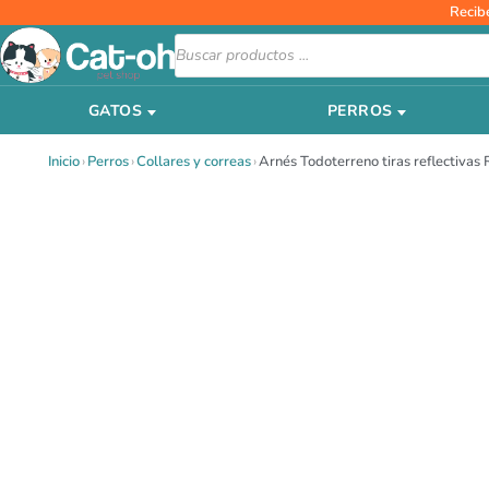
Ir
Recib
al
Búsqueda
de
contenido
productos
GATOS
PERROS
Inicio
›
Perros
›
Collares y correas
›
Arnés Todoterreno tiras reflectivas