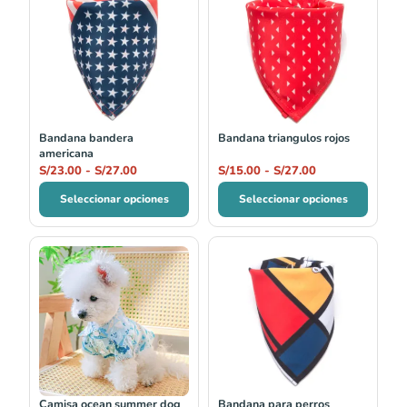
de
de
precios:
precios:
desde
desde
S/23.00
S/15.00
hasta
hasta
S/27.00
S/27.00
Bandana bandera
Bandana triangulos rojos
americana
S/
23.00
-
S/
27.00
S/
15.00
-
S/
27.00
Seleccionar opciones
Seleccionar opciones
Rango
Rango
de
de
precios:
precios:
desde
desde
S/23.00
S/15.00
hasta
hasta
S/29.00
S/27.00
Camisa ocean summer dog
Bandana para perros