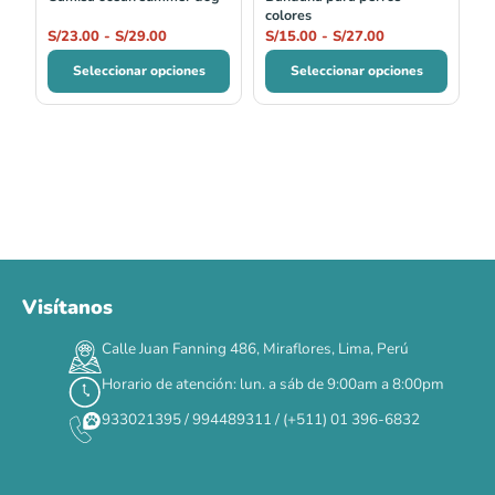
colores
S/
23.00
-
S/
29.00
S/
15.00
-
S/
27.00
Seleccionar opciones
Seleccionar opciones
Visítanos
00
00
00
00
:
:
:
TERMINA EN
Calle Juan Fanning 486, Miraflores, Lima, Perú
DÍAS
HORAS
MIN
SEG
Horario de atención: lun. a sáb de 9:00am a 8:00pm
✕
933021395 / 994489311 / (+511) 01 396-6832
CAT WEEK · 4 AL 8 DE AGOSTO