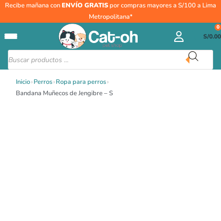
Ir
Bandana
Recibe mañana con
ENVÍO GRATIS
por compras mayores a S/100 a Lima
al
Muñecos
Metropolitana*
contenido
de
0
S/
0.00
Jengibre
-
Búsqueda
de
S
productos
cantidad
Inicio
›
Perros
›
Ropa para perros
›
Bandana Muñecos de Jengibre – S