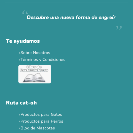
Siempre fuimos
raros.
Hoy somos mayoría.
Descubre una nueva forma de engreír
Descuentos y promos en tus marcas favoritas 🐾
Solo por esta semana.
Te ayudamos
Applaws 15%
Bravery 15%
Hill's 15%
Tiki Cat 5+1
Sobre Nosotros
Dr. Clauder's 3+1
N&D 5%
Y más...
Términos y Condiciones
Ver todas las promos 🐾
Ahora no
Ruta cat-oh
Productos para Gatos
Productos para Perros
Blog de Mascotas