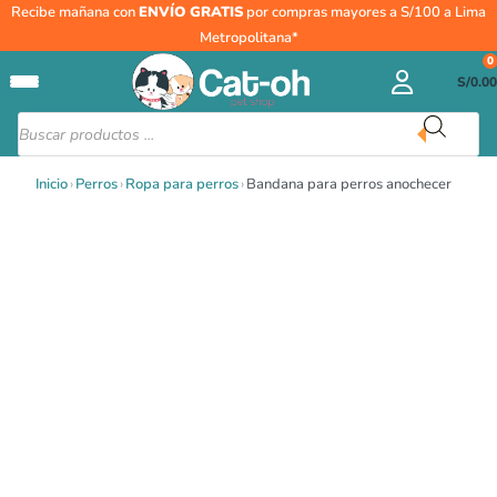
Ir
Bandana
Recibe mañana con
ENVÍO GRATIS
por compras mayores a S/100 a Lima
al
para
Metropolitana*
contenido
perros
0
S/
0.00
anochecer
cantidad
Búsqueda
de
productos
Inicio
›
Perros
›
Ropa para perros
›
Bandana para perros anochecer