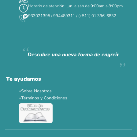
Horario de atención: lun. a sáb de 9:00am a 8:00pm
✕
933021395 / 994489311 / (+511) 01 396-6832
CAT WEEK · 4 AL 8 DE AGOSTO
Siempre fuimos
raros.
Hoy somos mayoría.
Descubre una nueva forma de engreír
Descuentos y promos en tus marcas favoritas 🐾
Solo por esta semana.
Te ayudamos
Applaws 15%
Bravery 15%
Hill's 15%
Tiki Cat 5+1
Sobre Nosotros
Dr. Clauder's 3+1
N&D 5%
Y más...
Términos y Condiciones
Ver todas las promos 🐾
Ahora no