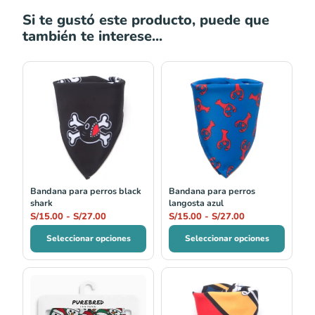
Si te gustó este producto, puede que
también te interese...
Rango
Rango
de
de
precios:
precios:
desde
desde
S/15.00
S/15.00
hasta
hasta
S/27.00
S/27.00
Bandana para perros black
Bandana para perros
shark
langosta azul
S/
15.00
-
S/
27.00
S/
15.00
-
S/
27.00
Seleccionar opciones
Seleccionar opciones
El
El
Rango
precio
precio
de
original
actual
precios: