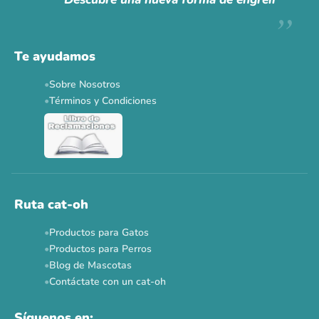
Descuentos y promos en tus marcas favoritas 🐾
Solo por esta semana.
Te ayudamos
Applaws 15%
Bravery 15%
Hill's 15%
Tiki Cat 5+1
Sobre Nosotros
Dr. Clauder's 3+1
N&D 5%
Y más...
Términos y Condiciones
Ver todas las promos 🐾
Ahora no
Ruta cat-oh
Productos para Gatos
Productos para Perros
Blog de Mascotas
Contáctate con un cat-oh
Síguenos en: