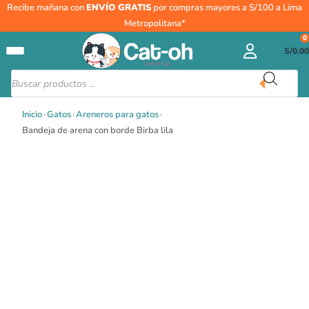
Ir
Recibe mañana con
ENVÍO GRATIS
por compras mayores a S/100 a Lima
al
Metropolitana*
contenido
0
S/
0.00
Búsqueda
de
productos
Inicio
›
Gatos
›
Areneros para gatos
›
Bandeja de arena con borde Birba lila