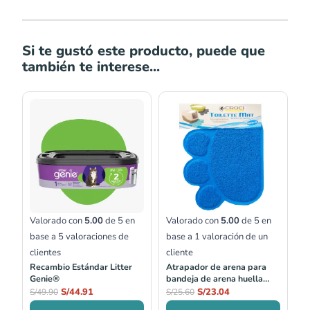
Si te gustó este producto, puede que
también te interese...
Valorado con
5.00
de 5 en
Valorado con
5.00
de 5 en
base a
5
valoraciones de
base a
1
valoración de un
clientes
cliente
Recambio Estándar Litter
Atrapador de arena para
Genie®
bandeja de arena huella
40*30 cm - celeste
S/
44.91
S/
23.04
S/
49.90
S/
25.60