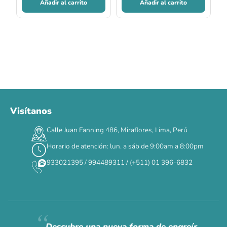
Añadir al carrito
Añadir al carrito
Visítanos
00
00
00
00
:
:
:
TERMINA EN
Calle Juan Fanning 486, Miraflores, Lima, Perú
DÍAS
HORAS
MIN
SEG
Horario de atención: lun. a sáb de 9:00am a 8:00pm
✕
933021395 / 994489311 / (+511) 01 396-6832
CAT WEEK · 4 AL 8 DE AGOSTO
Siempre fuimos
raros.
Hoy somos mayoría.
Descubre una nueva forma de engreír