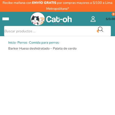
Ir
Barker
Recibe mañana con
ENVÍO GRATIS
por compras mayores a S/100 a Lima
al
Hueso
Metropolitana*
contenido
deshidratado
0
S/
0.00
-
Paleta
Búsqueda
de
de
productos
cerdo
Inicio
›
Perros
›
Comida para perros
›
cantidad
Barker Hueso deshidratado – Paleta de cerdo