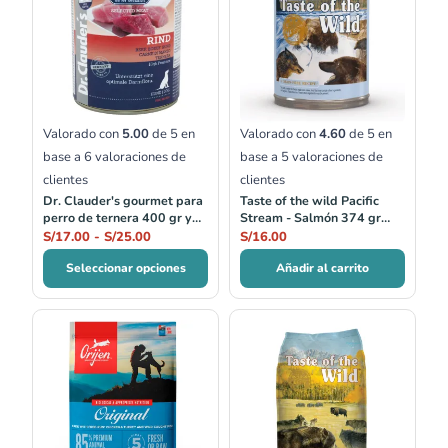
precios:
desde
S/17.00
hasta
S/25.00
Valorado con
5.00
de 5 en
Valorado con
4.60
de 5 en
base a
6
valoraciones de
base a
5
valoraciones de
clientes
clientes
Dr. Clauder's gourmet para
Taste of the wild Pacific
perro de ternera 400 gr y
Stream - Salmón 374 gr
800 gr
Lata
S/
17.00
-
S/
25.00
S/
16.00
Seleccionar opciones
Añadir al carrito
Rango
Rango
de
de
precios:
precios:
desde
desde
S/143.00
S/94.50
hasta
hasta