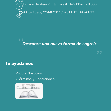
Horario de atención: lun. a sáb de 9:00am a 8:00pm
✕
933021395 / 994489311 / (+511) 01 396-6832
CAT WEEK · 4 AL 8 DE AGOSTO
Siempre fuimos
raros.
Hoy somos mayoría.
Descubre una nueva forma de engreír
Descuentos y promos en tus marcas favoritas 🐾
Solo por esta semana.
Te ayudamos
Applaws 15%
Bravery 15%
Hill's 15%
Tiki Cat 5+1
Sobre Nosotros
Dr. Clauder's 3+1
N&D 5%
Y más...
Términos y Condiciones
Ver todas las promos 🐾
Ahora no