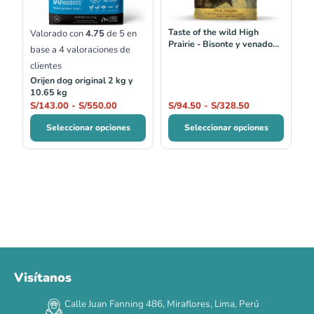
S/550.00
S/328.50
Taste of the wild High
Valorado con
4.75
de 5 en
Prairie - Bisonte y venado
base a
4
valoraciones de
2kg y 12.2 kg
clientes
Orijen dog original 2 kg y
10.65 kg
S/
143.00
-
S/
550.00
S/
94.50
-
S/
328.50
Seleccionar opciones
Seleccionar opciones
Visítanos
00
00
00
00
:
:
:
TERMINA EN
Calle Juan Fanning 486, Miraflores, Lima, Perú
DÍAS
HORAS
MIN
SEG