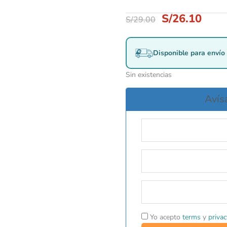
S/
26.10
S/
29.00
Disponible para envío 
Sin existencias
Avís
Yo acepto
terms
y
privac