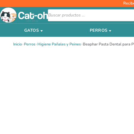
Ir
Recib
al
Búsqueda
de
contenido
productos
GATOS
PERROS
Inicio
›
Perros
›
Higiene Pañales y Peines
›
Beaphar Pasta Dental para P