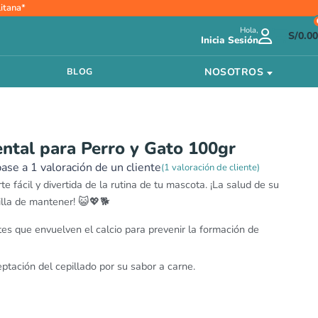
itana*
io
Hola,
al
S/
0.00
Inicia Sesión
.10.
NOSOTROS
BLOG
ntal para Perro y Gato 100gr
base a
1
valoración de un cliente
(
1
valoración de cliente)
e fácil y divertida de la rutina de tu mascota. ¡La salud de su
illa de mantener! 😺💖🐕
tes que envuelven el calcio para prevenir la formación de
eptación del cepillado por su sabor a carne.