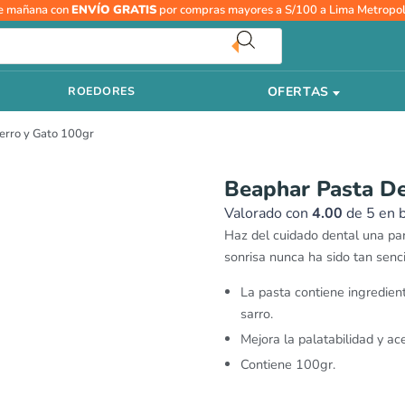
El
El
e mañana con
ENVÍO GRATIS
por compras mayores a S/100 a Lima Metropol
precio
prec
original
actu
era:
es:
S/29.00.
S/26
OFERTAS
ROEDORES
erro y Gato 100gr
Beaphar Pasta De
Valorado con
4.00
de 5 en 
Haz del cuidado dental una part
sonrisa nunca ha sido tan senc
La pasta contiene ingredien
sarro.
Mejora la palatabilidad y ac
Contiene 100gr.