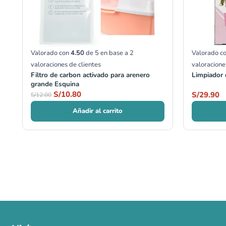
Valorado con
4.50
de 5 en base a
2
Valorado c
valoraciones de clientes
valoracione
Filtro de carbon activado para arenero
Limpiador 
grande Esquina
S/
10.80
S/
29.90
S/
12.00
Añadir al carrito