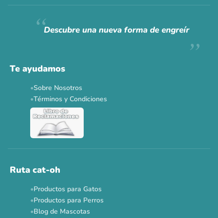
Siempre fuimos
raros.
Hoy somos mayoría.
Descubre una nueva forma de engreír
Descuentos y promos en tus marcas favoritas 🐾
Solo por esta semana.
Te ayudamos
Applaws 15%
Bravery 15%
Hill's 15%
Tiki Cat 5+1
Sobre Nosotros
Dr. Clauder's 3+1
N&D 5%
Y más...
Términos y Condiciones
Ver todas las promos 🐾
Ahora no
Ruta cat-oh
Productos para Gatos
Productos para Perros
Blog de Mascotas