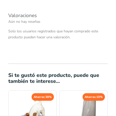
Valoraciones
Aún no hay reseñas
Solo los usuarios registrados que hayan comprado este
producto pueden hacer una valoración.
Si te gustó este producto, puede que
también te interese...
El
El
El
El
Ahorras 38%
Ahorras 10%
precio
precio
precio
precio
original
actual
original
actual
era:
es:
era:
es: