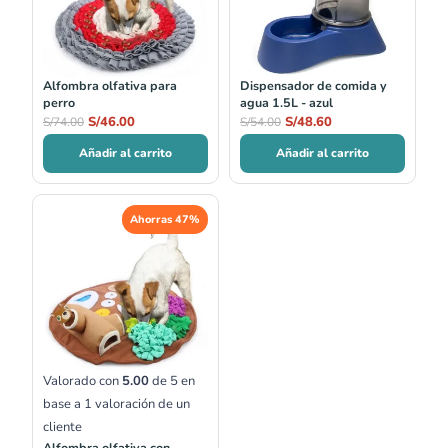
S/74.00.
S/46.00.
S/54.00.
S/48.60.
Alfombra olfativa para
Dispensador de comida y
perro
agua 1.5L - azul
S/
46.00
S/
48.60
S/
74.00
S/
54.00
Añadir al carrito
Añadir al carrito
El
El
Ahorras 47%
precio
precio
original
actual
era:
es:
S/121.00.
S/64.00.
Valorado con
5.00
de 5 en
base a
1
valoración de un
cliente
Alfombra olfativa con