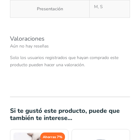
M, S
Presentación
Valoraciones
Aún no hay reseñas
Solo los usuarios registrados que hayan comprado este
producto pueden hacer una valoración.
Si te gustó este producto, puede que
también te interese...
El
El
Rango
Ahorras 7%
precio
precio
de