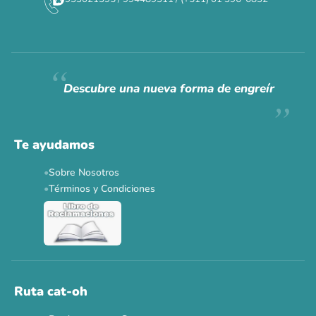
CAT WEEK · 4 AL 8 DE AGOSTO
Siempre fuimos
raros.
Hoy somos mayoría.
Descubre una nueva forma de engreír
Descuentos y promos en tus marcas favoritas 🐾
Solo por esta semana.
Te ayudamos
Applaws 15%
Bravery 15%
Hill's 15%
Tiki Cat 5+1
Sobre Nosotros
Dr. Clauder's 3+1
N&D 5%
Y más...
Términos y Condiciones
Ver todas las promos 🐾
Ahora no
Ruta cat-oh