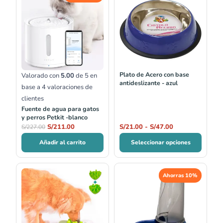
original
actual
precios:
era:
es:
desde
S/227.00.
S/211.00.
S/21.00
hasta
S/47.00
Plato de Acero con base
Valorado con
5.00
de 5 en
antideslizante - azul
base a
4
valoraciones de
clientes
Fuente de agua para gatos
y perros Petkit -blanco
S/
211.00
S/
21.00
-
S/
47.00
S/
227.00
Añadir al carrito
Seleccionar opciones
El
El
Ahorras 10%
precio
precio
original
actual
era:
es:
S/54.00.
S/48.60.