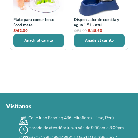
Plato para comer lento -
Dispensador de comida y
Food maze
agua 1.5L - azul
S/
62.00
S/
48.60
S/
54.00
Añadir al carrito
Añadir al carrito
Visítanos
00
00
00
00
:
:
:
TERMINA EN
Calle Juan Fanning 486, Miraflores, Lima, Perú
DÍAS
HORAS
MIN
SEG
Horario de atención: lun. a sáb de 9:00am a 8:00pm
✕
933021395 / 994489311 / (+511) 01 396-6832