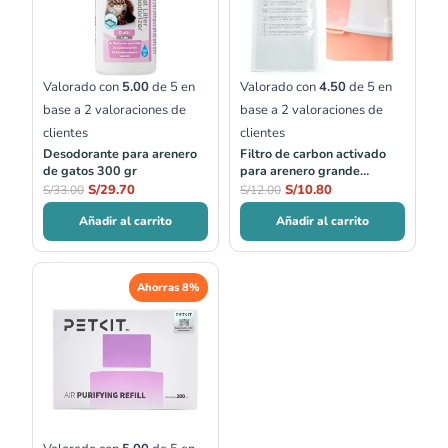
Valorado con
5.00
de 5 en
Valorado con
4.50
de 5 en
base a
2
valoraciones de
base a
2
valoraciones de
clientes
clientes
Desodorante para arenero
Filtro de carbon activado
de gatos 300 gr
para arenero grande
Esquina
S/
29.70
S/
10.80
S/
33.00
S/
12.00
Añadir al carrito
Añadir al carrito
El
El
Ahorras 8%
precio
precio
original
actual
era:
es:
S/87.00.
S/79.90.