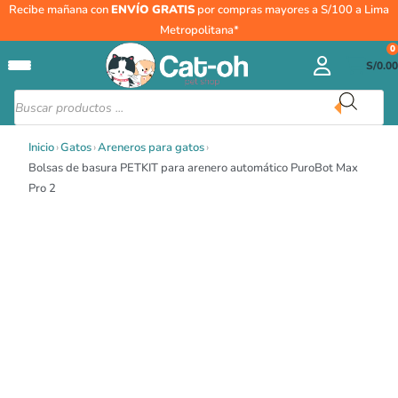
Ir
Bolsas
Recibe mañana con
ENVÍO GRATIS
por compras mayores a S/100 a Lima
al
de
Metropolitana*
contenido
basura
0
S/
0.00
PETKIT
para
Búsqueda
de
arenero
productos
automático
Inicio
›
Gatos
›
Areneros para gatos
›
PuroBot
Bolsas de basura PETKIT para arenero automático PuroBot Max
Max
Pro 2
Pro
2
cantidad