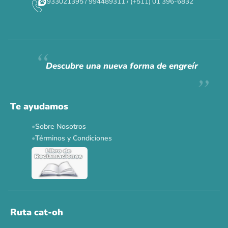
933021395 / 994489311 / (+511) 01 396-6832
CAT WEEK · 4 AL 8 DE AGOSTO
Siempre fuimos
raros.
Hoy somos mayoría.
Descubre una nueva forma de engreír
Descuentos y promos en tus marcas favoritas 🐾
Solo por esta semana.
Te ayudamos
Applaws 15%
Bravery 15%
Hill's 15%
Tiki Cat 5+1
Sobre Nosotros
Dr. Clauder's 3+1
N&D 5%
Y más...
Términos y Condiciones
Ver todas las promos 🐾
Ahora no
Ruta cat-oh