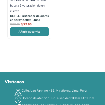
Valorado con
5.00
de 5 en
base a
1
valoración de un
cliente
REFILL Purificador de olores
en spray petkit - 4und
S/
79.90
S/
87.00
Añadir al carrito
Visítanos
00
00
00
00
:
:
:
TERMINA EN
Calle Juan Fanning 486, Miraflores, Lima, Perú
DÍAS
HORAS
MIN
SEG
Horario de atención: lun. a sáb de 9:00am a 8:00pm
✕