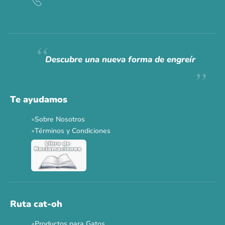
CAT WEEK · 4 AL 8 DE AGOSTO
Siempre fuimos
raros.
Hoy somos mayoría.
Descubre una nueva forma de engreír
Descuentos y promos en tus marcas favoritas 🐾
Solo por esta semana.
Te ayudamos
Applaws 15%
Bravery 15%
Hill's 15%
Tiki Cat 5+1
Sobre Nosotros
Dr. Clauder's 3+1
N&D 5%
Y más...
Términos y Condiciones
Ver todas las promos 🐾
Ahora no
Ruta cat-oh
Productos para Gatos