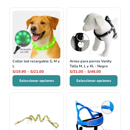
Rango
Rango
de
de
precios:
precios:
desde
desde
S/19.90
S/31.00
hasta
hasta
S/21.00
S/46.00
Collar led recargable S, M y
Arnes para perros Vanity
L
Talla M, L y XL - Negro
S/
19.90
-
S/
21.00
S/
31.00
-
S/
46.00
Seleccionar opciones
Seleccionar opciones
Rango
de
precios:
desde
S/59.00
hasta