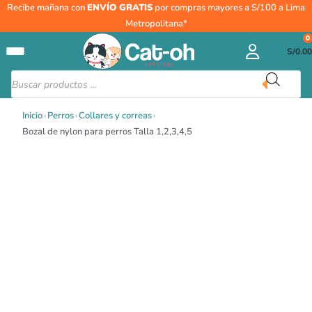
Rango
Ir
Bozal
Recibe mañana con
ENVÍO GRATIS
por compras mayores a S/100 a Lima
de
al
de
Metropolitana*
precios:
contenido
nylon
0
desde
S/
0.00
para
S/26.00
perros
Búsqueda
hasta
de
Talla
productos
S/35.00
1,2,3,4,5
Inicio
›
Perros
›
Collares y correas
›
cantidad
Bozal de nylon para perros Talla 1,2,3,4,5