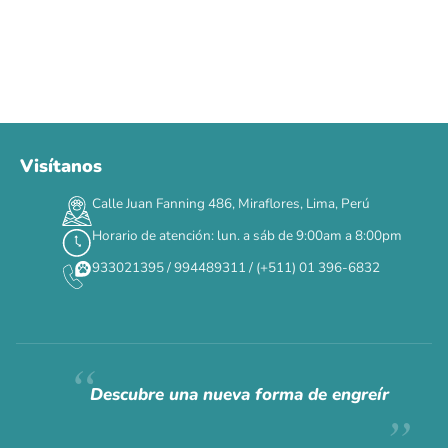
Visítanos
00
00
00
00
:
:
:
TERMINA EN
Calle Juan Fanning 486, Miraflores, Lima, Perú
DÍAS
HORAS
MIN
SEG
Horario de atención: lun. a sáb de 9:00am a 8:00pm
✕
933021395 / 994489311 / (+511) 01 396-6832
CAT WEEK · 4 AL 8 DE AGOSTO
Siempre fuimos
raros.
Hoy somos mayoría.
Descubre una nueva forma de engreír
Descuentos y promos en tus marcas favoritas 🐾