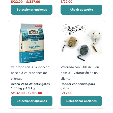
S/
22.00
-
S/
327.00
S/
22.00
Seleccionar opciones
Añadir al carrito
Rango
de
precios:
desde
S/137.00
hasta
S/265.00
Valorado con
3.67
de 5 en
Valorado con
5.00
de 5 en
base a
3
valoraciones de
base a
1
valoración de un
clientes
cliente
Acana Wild Atlantic gatos
Roedor con sonido para
1.80 kg y 4.5 kg
gatos
S/
137.00
-
S/
265.00
S/
17.00
Seleccionar opciones
Seleccionar opciones