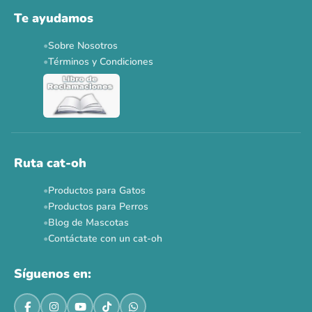
Solo por esta semana.
Te ayudamos
Applaws 15%
Bravery 15%
Hill's 15%
Tiki Cat 5+1
Sobre Nosotros
Dr. Clauder's 3+1
N&D 5%
Y más...
Términos y Condiciones
Ver todas las promos 🐾
Ahora no
Ruta cat-oh
Productos para Gatos
Productos para Perros
Blog de Mascotas
Contáctate con un cat-oh
Síguenos en: