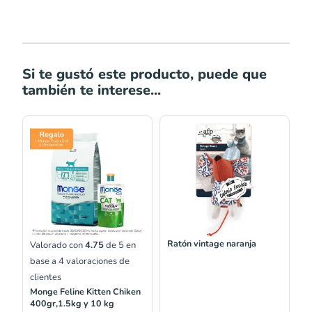
Si te gustó este producto, puede que
también te interese...
Rango
de
precios:
desde
S/22.00
hasta
S/327.00
Ratón vintage naranja
Valorado con
4.75
de 5 en
base a
4
valoraciones de
clientes
Monge Feline Kitten Chiken
400gr,1.5kg y 10 kg