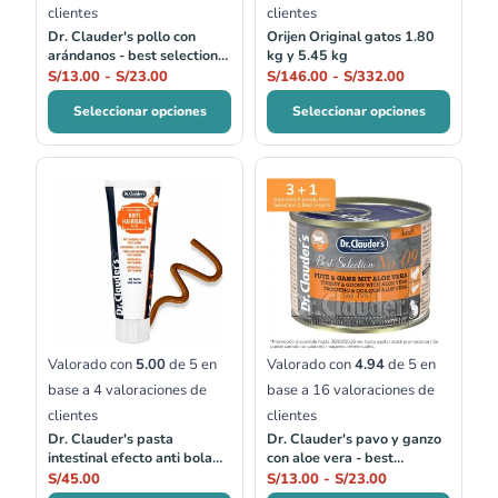
clientes
clientes
Dr. Clauder's pollo con
Orijen Original gatos 1.80
arándanos - best selection
kg y 5.45 kg
no.01
S/
13.00
-
S/
23.00
S/
146.00
-
S/
332.00
Seleccionar opciones
Seleccionar opciones
Rango
de
precios:
desde
S/13.00
hasta
S/23.00
Valorado con
5.00
de 5 en
Valorado con
4.94
de 5 en
base a
4
valoraciones de
base a
16
valoraciones de
clientes
clientes
Dr. Clauder's pasta
Dr. Clauder's pavo y ganzo
intestinal efecto anti bola
con aloe vera - best
de pelos 100 ml
selection no.09
S/
45.00
S/
13.00
-
S/
23.00