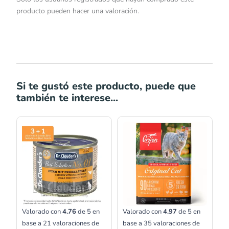
producto pueden hacer una valoración.
Si te gustó este producto, puede que
también te interese...
Rango
Rango
de
de
precios:
precios:
desde
desde
S/13.00
S/146.00
hasta
hasta
S/23.00
S/332.00
Valorado con
4.76
de 5 en
Valorado con
4.97
de 5 en
base a
21
valoraciones de
base a
35
valoraciones de