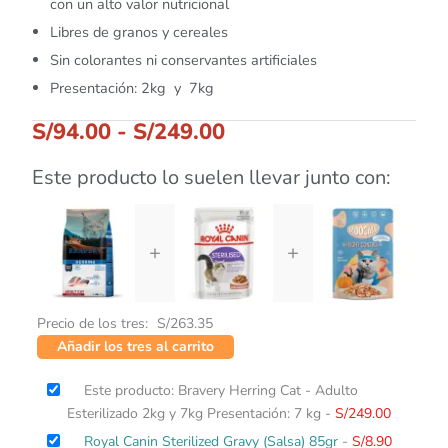
con un alto valor nutricional
Libres de granos y cereales
Sin colorantes ni conservantes artificiales
Presentación: 2kg y 7kg
S/
94.00
-
S/
249.00
Este producto lo suelen llevar junto con:
+
+
Precio de los tres:
S/
263.35
Añadir los tres al carrito
Este producto: Bravery Herring Cat - Adulto
Esterilizado 2kg y 7kg Presentación: 7 kg
-
S/
249.00
Royal Canin Sterilized Gravy (Salsa) 85gr
-
S/
8.90