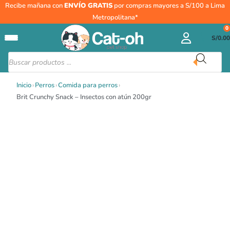
Ir
Recibe mañana con
ENVÍO GRATIS
por compras mayores a S/100 a Lima
al
Metropolitana*
contenido
0
S/
0.00
Búsqueda
de
productos
Inicio
›
Perros
›
Comida para perros
›
Brit Crunchy Snack – Insectos con atún 200gr