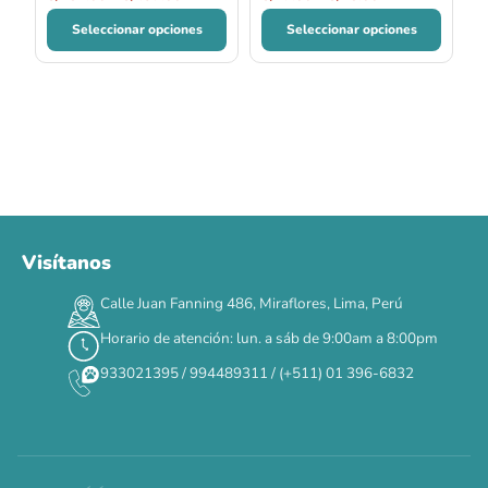
Seleccionar opciones
Seleccionar opciones
Visítanos
00
00
00
00
:
:
:
TERMINA EN
Calle Juan Fanning 486, Miraflores, Lima, Perú
DÍAS
HORAS
MIN
SEG
Horario de atención: lun. a sáb de 9:00am a 8:00pm
✕
933021395 / 994489311 / (+511) 01 396-6832
CAT WEEK · 4 AL 8 DE AGOSTO
Siempre fuimos
raros.
Hoy somos mayoría.