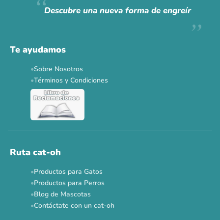
Descubre una nueva forma de engreír
Descuentos y promos en tus marcas favoritas 🐾
Solo por esta semana.
Te ayudamos
Applaws 15%
Bravery 15%
Hill's 15%
Tiki Cat 5+1
Sobre Nosotros
Dr. Clauder's 3+1
N&D 5%
Y más...
Términos y Condiciones
Ver todas las promos 🐾
Ahora no
Ruta cat-oh
Productos para Gatos
Productos para Perros
Blog de Mascotas
Contáctate con un cat-oh