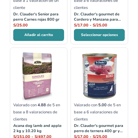
base a
1
valoración de un
base a
6
valoraciones de
cliente
clientes
Dr. Clauder's Senior para
Dr. Clauder's gourmet de
perro Carnes rojas 800 gr
Cordero y Manzana para
perro 400 gr y 800 gr
S/
25.00
S/
17.00
-
S/
25.00
Añadir al carrito
Seleccionar opciones
Rango
Rango
de
de
precios:
precios:
desde
desde
S/151.00
S/17.00
hasta
hasta
S/497.00
S/25.00
Valorado con
4.88
de 5 en
Valorado con
5.00
de 5 en
base a
8
valoraciones de
base a
6
valoraciones de
clientes
clientes
Acana dog lamb and apple
Dr. Clauder's gourmet para
2 kg y 10.20 kg
perro de ternera 400 gr y
800 gr
S/
151.00
-
S/
497.00
S/
17.00
-
S/
25.00