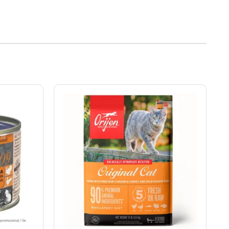
Rango
de
precios:
desde
S/146.00
hasta
S/332.00