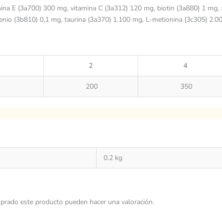
mina E (3a700) 300 mg, vitamina C (3a312) 120 mg, biotin (3a880) 1 mg,
nio (3b810) 0,1 mg, taurina (3a370) 1.100 mg, L-metionina (3c305) 2.000
2
4
200
350
0.2 kg
prado este producto pueden hacer una valoración.