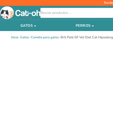
Ir
Recib
al
Búsqueda
de
contenido
productos
GATOS
PERROS
Inicio
›
Gatos
›
Comida para gatos
›
Brit Paté GF Vet Diet Cat Hipoaler