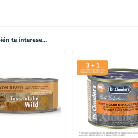
én te interese...
Rango
de
precios:
desde
S/13.00
hasta
S/23.00