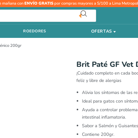
Brit
e mañana con
ENVÍO GRATIS
por compras mayores a S/100 a Lima Metropol
Paté
GF
Vet
OFERTAS
ROEDORES
Diet
Cat
génico 200gr
Hipoalergénico
200gr
cantidad
Brit Paté GF Vet 
¡Cuidado completo en cada boc
feliz y libre de alergias
Alivia los síntomas de las r
Ideal para gatos con síntoma
Ayuda a controlar problemas
intestinal inflamatoria.
Sabor a Salmón y Guisantes
Contiene 200gr.