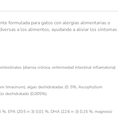
te formulada para gatos con alergias alimentarias o
adversas a los alimentos, ayudando a aliviar los síntomas
testinales (diarrea crónica, enfermedad intestinal inflamatoria)
rium limacinum), algas deshidratadas (0. 5%, Ascophyllum
llo deshidratado (0,005%).
0,6 %, EPA (20:5 n-3) 0,01 %, DHA (22:6 n-3) 0,15 %, magnesio