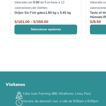
Valorado con
5.00
de 5 en base a
12
Valorado c
valoraciones de clientes
valoracione
Orijen Six Fish gatos1.80 kg y 5.45 kg
Taste of t
Húmeda 85
S/
161.00
-
S/
350.00
S/
8.50
Seleccionar opciones
Visítanos
Calle Juan Fanning 486, Miraflores, Lima, Perú
Horario de atención: lun. a sáb de 9:00am a 8:00pm