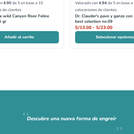
on
4.90
de 5 en base a
10
Valorado con
4.94
de 5 en base a
s de clientes
valoraciones de clientes
he wild Canyon River Feline
Dr. Clauder's pavo y ganzo con 
 gr
best selection no.09
S/
13.00
-
S/
23.00
Añadir al carrito
Seleccionar opciones
Descubre una nueva forma de engreír