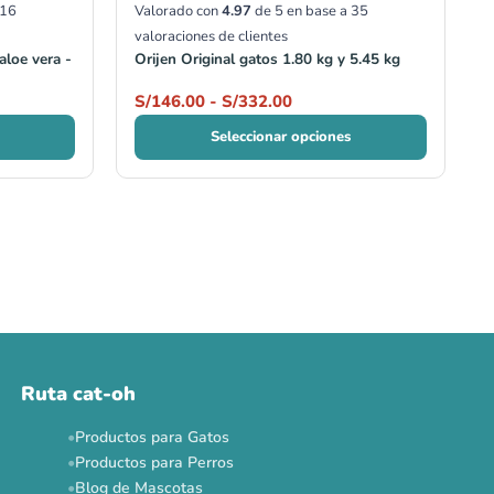
16
Valorado con
4.97
de 5 en base a
35
valoraciones de clientes
aloe vera -
Orijen Original gatos 1.80 kg y 5.45 kg
S/
146.00
-
S/
332.00
Seleccionar opciones
Ruta cat-oh
Productos para Gatos
Productos para Perros
Blog de Mascotas