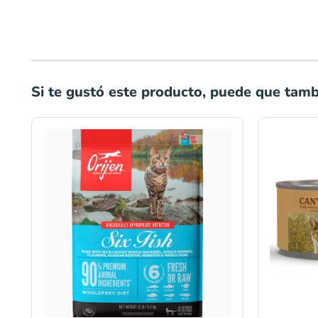
Si te gustó este producto, puede que tambi
Rango
de
precios:
desde
S/161.00
hasta
S/350.00