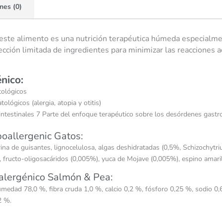
nes (0)
este alimento es una nutrición terapéutica húmeda especialmen
lección limitada de ingredientes para minimizar las reacciones 
nico:
tológicos
lógicos (alergia, atopia y otitis)
testinales 7 Parte del enfoque terapéutico sobre los desórdenes gastroin
poallergenic Gatos:
ina de guisantes, lignocelulosa, algas deshidratadas (0,5%, Schizochyt
fructo-oligosacáridos (0,005%), yuca de Mojave (0,005%), espino amari
oalergénico Salmón & Pea:
humedad 78,0 %, fibra cruda 1,0 %, calcio 0,2 %, fósforo 0,25 %, sodio 
2 %.