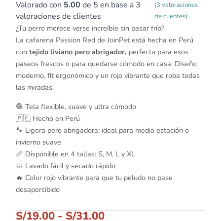
Valorado con
5.00
de 5 en base a
3
(
3
valoraciones
valoraciones de clientes
de clientes)
¿Tu perro merece verse increíble sin pasar frío?
La cafarena Passion Red de JoinPet está hecha en Perú
con
tejido liviano pero abrigador,
perfecta para esos
paseos frescos o para quedarse cómodo en casa. Diseño
moderno, fit ergonómico y un rojo vibrante que roba todas
las miradas.
🧶 Tela flexible, suave y ultra cómodo
🇵🇪 Hecho en Perú
🐾 Ligera pero abrigadora: ideal para media estación o
invierno suave
📏 Disponible en 4 tallas: S, M, L y XL
🧼 Lavado fácil y secado rápido
🔥 Color rojo vibrante para que tu peludo no pase
desapercibido
S/
19.00
-
S/
31.00