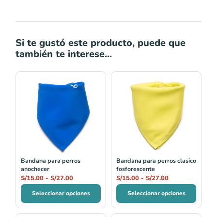
Si te gustó este producto, puede que
también te interese...
Rango
Rango
de
de
precios:
precios:
desde
desde
S/15.00
S/15.00
hasta
hasta
S/27.00
S/27.00
Bandana para perros
Bandana para perros clasico
anochecer
fosforescente
S/
15.00
-
S/
27.00
S/
15.00
-
S/
27.00
Seleccionar opciones
Seleccionar opciones