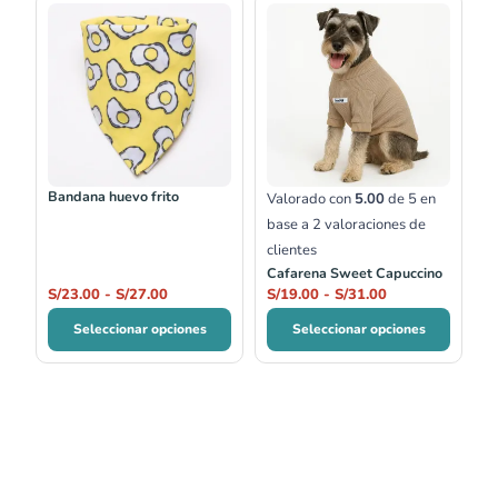
Rango
Rango
de
de
precios:
precios:
desde
desde
S/23.00
S/19.00
hasta
hasta
S/27.00
S/31.00
Bandana huevo frito
Valorado con
5.00
de 5 en
base a
2
valoraciones de
clientes
Cafarena Sweet Capuccino
S/
23.00
-
S/
27.00
S/
19.00
-
S/
31.00
Seleccionar opciones
Seleccionar opciones